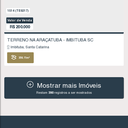
Imbituba
Santa Catarina
378
.54
m²
FINANCIÁVEL
Mostrar mais Imóveis
Restam
390
registros a ser mostrados
992
(TE0137)
Valor de Venda
R$
195.000
INSTITUCIONAL