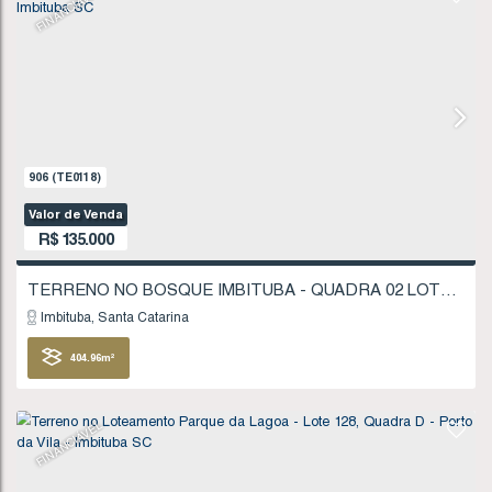
Imbituba
Santa Catarina
310
.54
m²
FINANCIÁVEL
907
(TE0119)
Valor de Venda