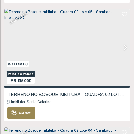
321
.86
m²
FINANCIÁVEL
1277
(TE0175)
Valor de Venda
R$
130.000