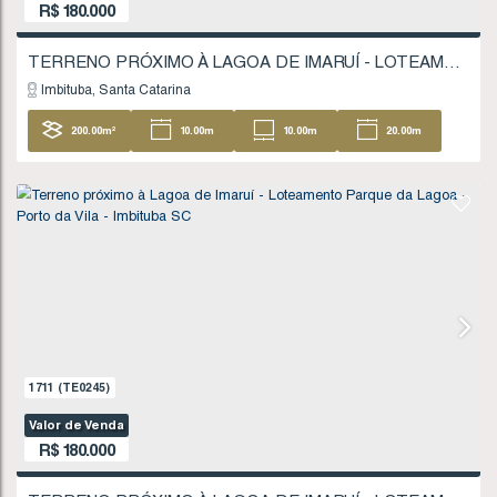
630
(TE0065)
Valor de Venda
R$
160.000
TERRENO PRÓXIMO À LAGOA DE IMARUÍ - IM
Imaruí
Santa Catarina
7457
.50
m²
74
.00
m
116
.00
m
53
104
.00
m
FINANCIÁVEL