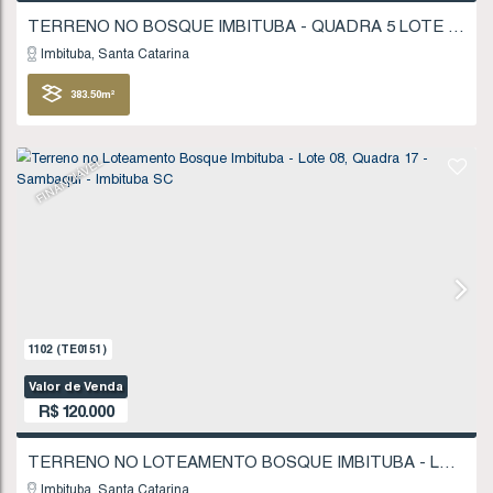
FINANCIÁVEL
433
(TE0038)
Valor de Venda
R$
115.000
Imbituba
Santa Catarina
383
.50
m²