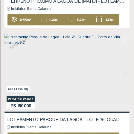
848
(TE0112)
Valor de Venda
R$
170.000
Imbituba
Santa Catarina
427
.29
m²