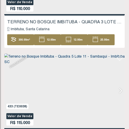
621
(TE0061)
Valor de Venda
R$
110.000
Imbituba
Santa Catarina
300
.00
m²
12
.00
m
12
.00
m
25
25
.00
m