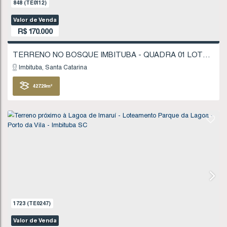
1521
(TE0218)
Valor de Venda
R$
160.000
Imbituba
Santa Catarina
200
.00
m²