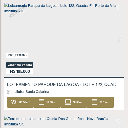
1711
(TE0245)
Valor de Venda
R$
180.000
Imbituba
Santa Catarina
207
.59
m²
11
.20
m
11
.20
m
18