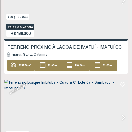
Valor de Venda
R$
135.000
Imbituba
Santa Catarina
404
.96
m²
FINANCIÁVEL