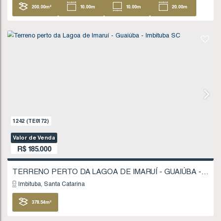
1723
(TE0247)
Valor de Venda
R$
180.000
Imbituba
Santa Catarina
200
.00
m²
10
.00
m
10
.00
m
20
20
.00
m