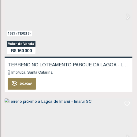
R$
135.000
Imbituba
Santa Catarina
403
.75
m²
FINANCIÁVEL
906
(TE0118)