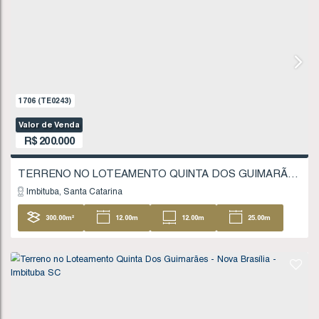
18
.51
m
FINANCIÁVEL
662
(TE0078)
Valor de Venda
R$
180.000
Imbituba
Santa Catarina