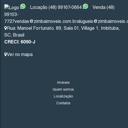
Locação (48) 99167-0664
Venda (48)
99103-
Imbituba
Santa Catarina
7727
vendas@zimbaimoveis.com.br
alugueis@zimbaimoveis.
Rua: Manoel Fortunato
,
89
,
Sala 01
,
Village 1
,
Imbituba
,
201
.53
m²
10
.00
m
10
.00
m
20
SC
,
Brasil
CRECI: 6090-J
20
.13
m
Ver no mapa
LINKS DO SITE
Imóveis
Quem somos
Localização
Contatos
1706
(TE0243)
Valor de Venda