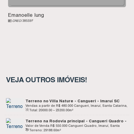
Emanoelle Iung
CRECI
38559F
VEJA OUTROS IMÓVEIS!
Terreno no Villa Nature - Cangueri - Imaruí SC
Vendas a partir de
R$
480.000
Cangueri, Imaruí, Santa Catarina,
Total:
20000
.00
~ 23200
.00
m²
Brasil
Terreno na Rodovia principal - Cangueri Quadro -
Imaruí SC
Valor de Venda
R$
550.000
Cangueri Quadro, Imaruí, Santa
Terreno:
29188
.60
m²
Catarina, Brasil