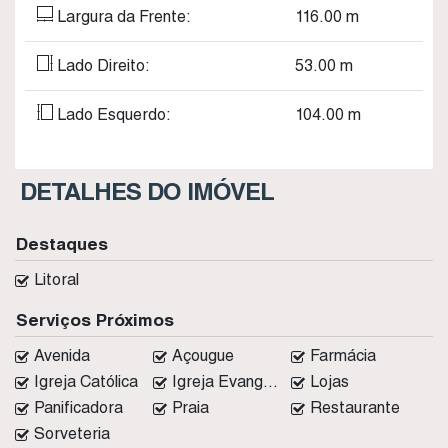
Largura da Frente:
116
.00
m
Lado Direito:
53
.00
m
Lado Esquerdo:
104
.00
m
DETALHES DO IMÓVEL
Destaques
Litoral
Serviços Próximos
Avenida
Açougue
Farmácia
Igreja Católica
Igreja Evangélica
Lojas
Panificadora
Praia
Restaurante
Sorveteria