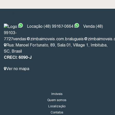
INSTITUCIONAL
Locação (48) 99167-0664
Venda (48)
99103-
7727
vendas@zimbaimoveis.com.br
alugueis@zimbaimoveis.
Rua: Manoel Fortunato
,
89
,
Sala 01
,
Village 1
,
Imbituba
,
SC
,
Brasil
CRECI: 6090-J
Ver no mapa
LINKS DO SITE
Imóveis
Quem somos
Localização
Contatos