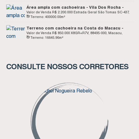
Área ampla com cachoeiras - Vila Dos Rocha -
Imaruí SC
Valor de Venda
R$
2.200.000
Estrada Geral São Tomas SC-437,
Terreno:
400000
.00
m²
88770-000, Vila Dos Rocha, Imaruí, Santa Catarina, Brasil
Terreno com cachoeira na Costa do Macacu -
Garopaba SC
Valor de Venda
R$
850.000
X8GR+R7V, 88495-000, Macacu,
Terreno:
16645
.96
m²
Garopaba, Santa Catarina, Brasil
CONSULTE NOSSOS CORRETORES