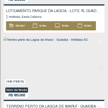
1723
(TE0247)
Valor de Venda
R$
180.000
Imbituba
Santa Catarina
200
.00
m²
10
.00
m
10
.00
m
20
20
.00
m