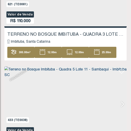
FINANCIÁVEL
621
(TE0061)
Valor de Venda
R$
110.000
Imbituba
Santa Catarina
300
.00
m²
12
.00
m
12
.00
m
25