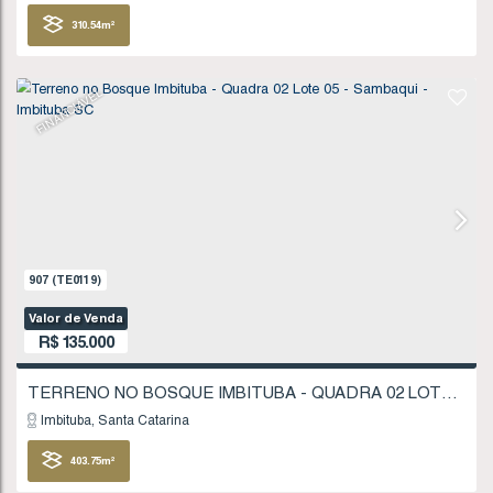
Imbituba
Santa Catarina
321
.86
m²
FINANCIÁVEL
1277
(TE0175)
Valor de Venda