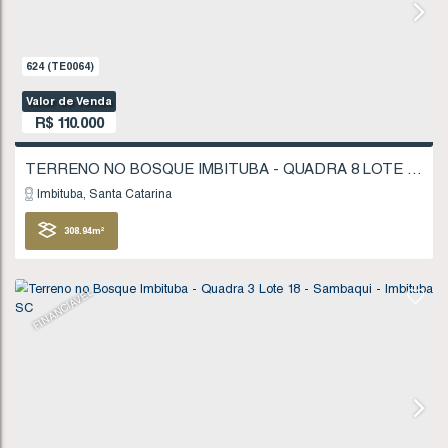
FINANCIÁVEL
624
(TE0064)
Valor de Venda
R$
110.000
Imbituba
Santa Catarina
308
.94
m²