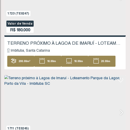
1521
(TE0218)
Valor de Venda
R$
160.000
Imbituba
Santa Catarina
200
.00
m²
FINANCIÁVEL