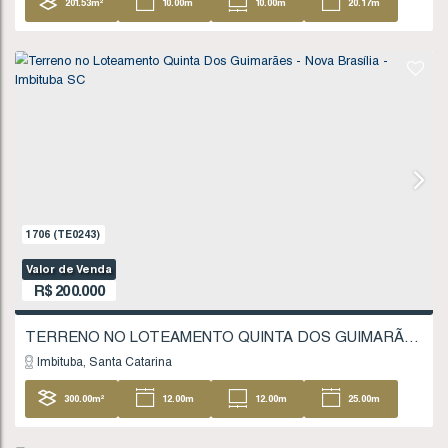
18
.51
m
FINANCIÁVEL
662
(TE0078)
Valor de Venda
R$
180.000
Imbituba
Santa Catarina