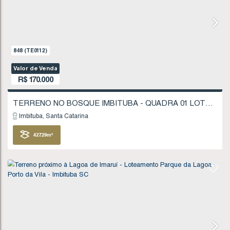
906
(TE0118)
Valor de Venda
R$
135.000
Imbituba
Santa Catarina
404
.96
m²
FINANCIÁVEL