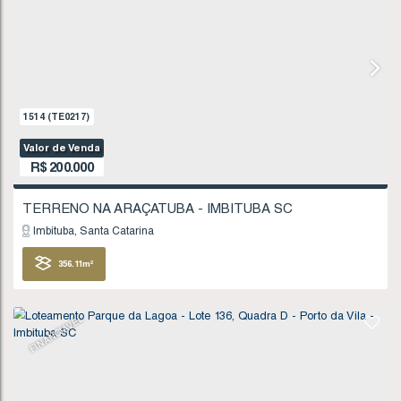
Imbituba
Santa Catarina
378
.54
m²
FINANCIÁVEL
992
(TE0137)
Valor de Venda
R$
195.000