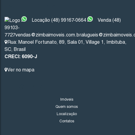
INSTITUCIONAL
R$
200.000
Locação (48) 99167-0664
Venda (48)
99103-
7727
vendas@zimbaimoveis.com.br
alugueis@zimbaimoveis.
Imbituba
Santa Catarina
Rua: Manoel Fortunato
,
89
,
Sala 01
,
Village 1
,
Imbituba
,
SC
,
Brasil
300
.00
m²
12
.00
m
12
.00
m
25
CRECI: 6090-J
25
.00
m
Ver no mapa
LINKS DO SITE
Imóveis
Quem somos
Localização
Contatos