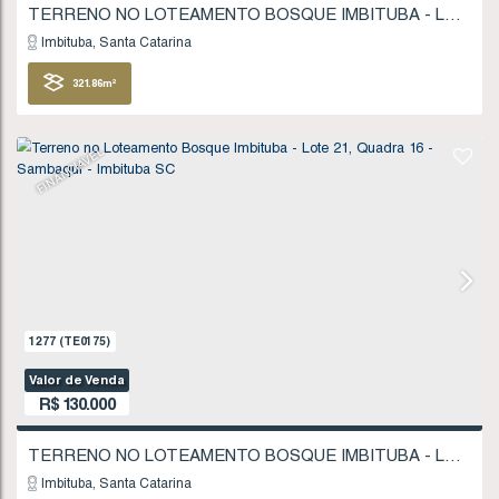
Imbituba
Santa Catarina
383
.50
m²
FINANCIÁVEL
1102
(TE0151)
Valor de Venda
R$
120.000