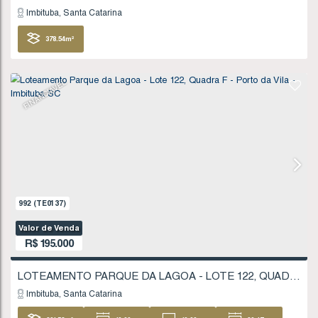
1711
(TE0245)
Valor de Venda
R$
180.000
Imbituba
Santa Catarina
207
.59
m²
11
.20
m
11
.20
m
18