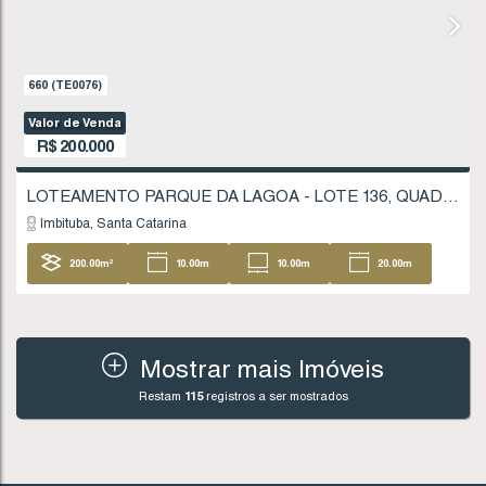
Imbituba
Santa Catarina
201
.53
m²
10
.00
m
10
.00
m
20
20
.13
m
Mostrar mais Imóveis
Restam
115
registros a ser mostrados
1706
(TE0243)
Valor de Venda