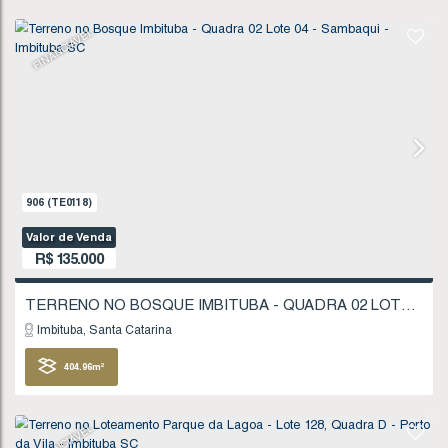
R$
130.000
Imbituba
Santa Catarina
310
.54
m²
FINANCIÁVEL
907
(TE0119)