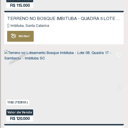
25
.00
m
FINANCIÁVEL
433
(TE0038)
Valor de Venda
R$
115.000