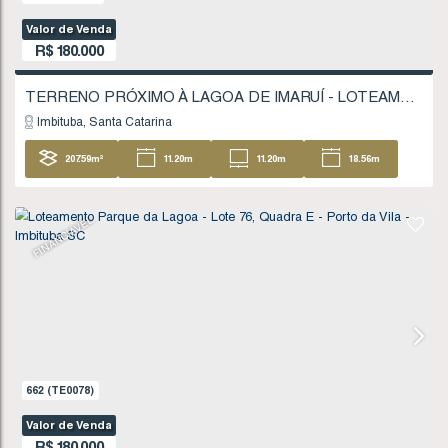
848
(TE0112)
Valor de Venda
R$
170.000
Imbituba
Santa Catarina
427
.29
m²