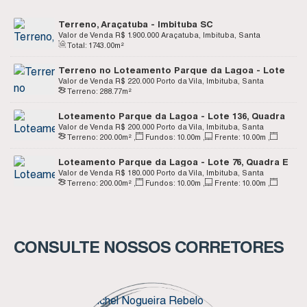
Terreno, Araçatuba - Imbituba SC
Valor de Venda
R$
1.900.000
Araçatuba, Imbituba, Santa
Total:
1743
.00
m²
Catarina, Brasil
Terreno no Loteamento Parque da Lagoa - Lote
104, Quadra G - Porto da Vila - Imbituba SC
Valor de Venda
R$
220.000
Porto da Vila, Imbituba, Santa
Terreno:
288
.77
m²
Catarina, Brasil
Loteamento Parque da Lagoa - Lote 136, Quadra
D - Porto da Vila - Imbituba SC
Valor de Venda
R$
200.000
Porto da Vila, Imbituba, Santa
Terreno:
200
.00
m²
,
Fundos:
10
.00
m
,
Frente:
10
.00
m
,
Catarina, Brasil
Lado Direito:
20
.00
m
,
Lado Esquerdo:
20
.00
m
Loteamento Parque da Lagoa - Lote 76, Quadra E
- Porto da Vila - Imbituba SC
Valor de Venda
R$
180.000
Porto da Vila, Imbituba, Santa
Terreno:
200
.00
m²
,
Fundos:
10
.00
m
,
Frente:
10
.00
m
,
Catarina, Brasil
Lado Direito:
20
.00
m
,
Lado Esquerdo:
20
.00
m
CONSULTE NOSSOS CORRETORES