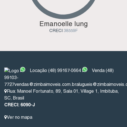
Emanoelle Iung
CRECI
38559F
INSTITUCIONAL
Locação (48) 99167-0664
Venda (48)
99103-
7727
vendas@zimbaimoveis.com.br
alugueis@zimbaimoveis.
Rua: Manoel Fortunato
,
89
,
Sala 01
,
Village 1
,
Imbituba
,
SC
,
Brasil
CRECI: 6090-J
Ver no mapa