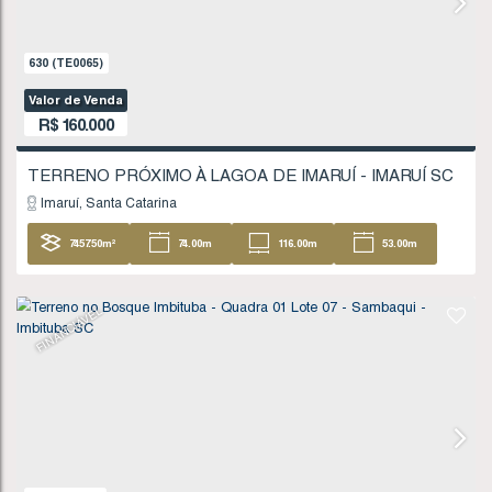
Valor de Venda
R$
135.000
Imbituba
Santa Catarina
404
.96
m²
FINANCIÁVEL