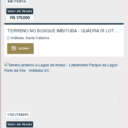
1521
(TE0218)
Valor de Venda
R$
160.000
Imbituba
Santa Catarina
200
.00
m²