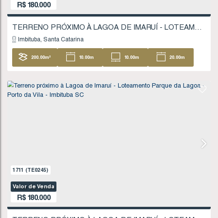
630
(TE0065)
Valor de Venda
R$
160.000
TERRENO PRÓXIMO À LAGOA DE IMARUÍ - IM
Imaruí
Santa Catarina
7457
.50
m²
74
.00
m
116
.00
m
53
104
.00
m
FINANCIÁVEL