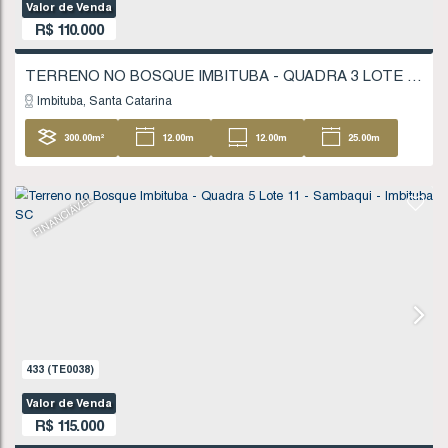
621
(TE0061)
Valor de Venda
R$
110.000
Imbituba
Santa Catarina
300
.00
m²
12
.00
m
12
.00
m
25
25
.00
m