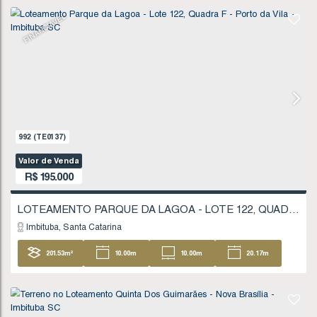
1711
(TE0245)
Valor de Venda
R$
180.000
Imbituba
Santa Catarina
207
.59
m²
11
.20
m
11
.20
m
18