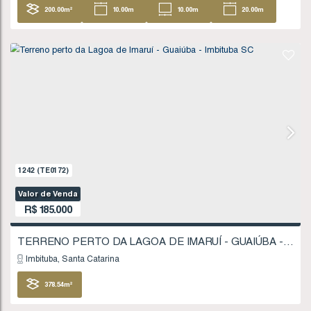
1723
(TE0247)
Valor de Venda
R$
180.000
Imbituba
Santa Catarina
200
.00
m²
10
.00
m
10
.00
m
20
20
.00
m