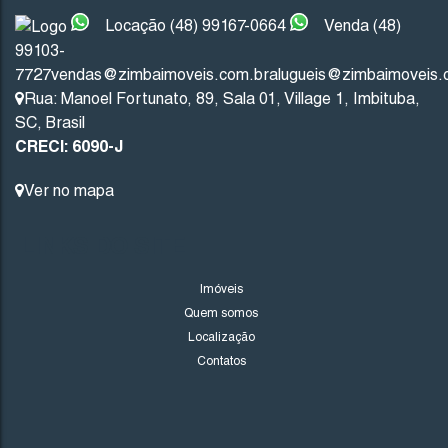
Locação (48) 99167-0664
Venda (48)
99103-
Imbituba
Santa Catarina
7727
vendas@zimbaimoveis.com.br
alugueis@zimbaimoveis.
Rua: Manoel Fortunato
,
89
,
Sala 01
,
Village 1
,
Imbituba
,
201
.53
m²
10
.00
m
10
.00
m
20
SC
,
Brasil
CRECI: 6090-J
20
.13
m
Ver no mapa
LINKS DO SITE
Imóveis
Quem somos
Localização
Contatos
1706
(TE0243)
Valor de Venda