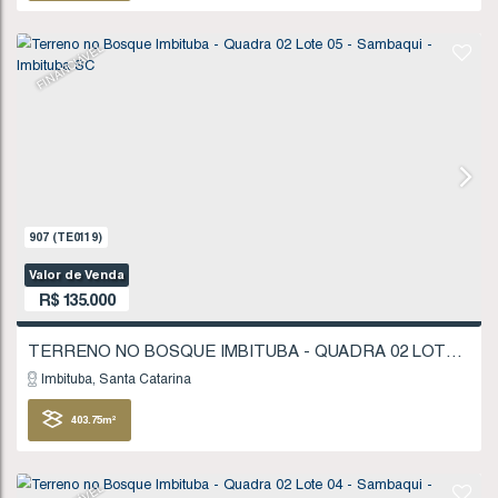
321
.86
m²
FINANCIÁVEL
1277
(TE0175)
Valor de Venda
R$
130.000