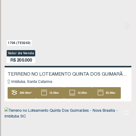
18
.51
m
FINANCIÁVEL
662
(TE0078)
Valor de Venda
R$
180.000
Imbituba
Santa Catarina