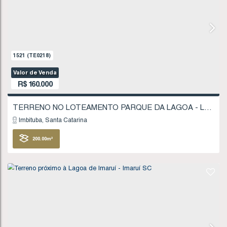
R$
135.000
Imbituba
Santa Catarina
403
.75
m²
FINANCIÁVEL
906
(TE0118)