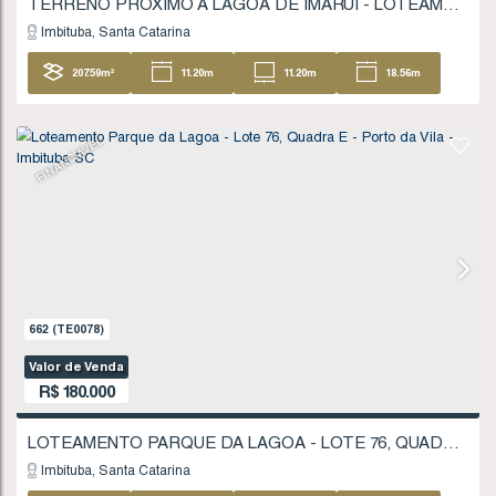
848
(TE0112)
Valor de Venda
R$
170.000
Imbituba
Santa Catarina
427
.29
m²