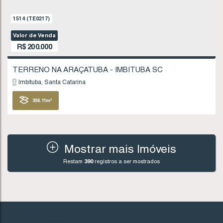
Imbituba
Santa Catarina
378
.54
m²
FINANCIÁVEL
Mostrar mais Imóveis
Restam
390
registros a ser mostrados
992
(TE0137)
Valor de Venda
R$
195.000
INSTITUCIONAL