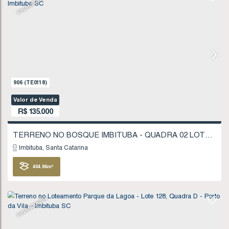
Imbituba
Santa Catarina
310
.54
m²
FINANCIÁVEL
907
(TE0119)
Valor de Venda