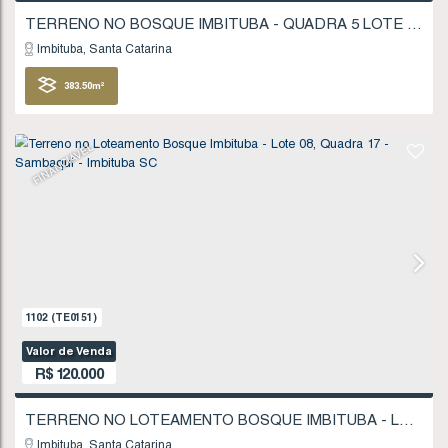
FINANCIÁVEL
433
(TE0038)
Valor de Venda
R$
115.000
Imbituba
Santa Catarina
383
.50
m²