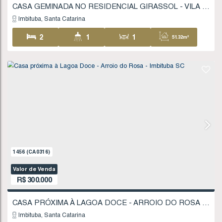
Imbituba
Santa Catarina
1
1
1
60
1
324
.06
m²
1647
(CA0360)
Valor de Venda
R$
280.000