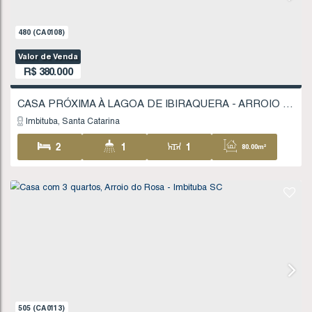
1371
(CA0301)
Valor de Venda
R$
350.000
CASA NO ESTREITO - LAGUNA SC
Laguna
Santa Catarina
2
2
1
86
1
238
.00
m²
14
.00
m
14
17
.00
m
17
.00
m