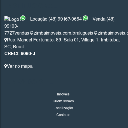
INSTITUCIONAL
R$
500.000
Locação (48) 99167-0664
Venda (48)
99103-
7727
vendas@zimbaimoveis.com.br
alugueis@zimbaimoveis.
Imbituba
Santa Catarina
Rua: Manoel Fortunato
,
89
,
Sala 01
,
Village 1
,
Imbituba
,
2
2
1
SC
,
Brasil
CRECI: 6090-J
1
84
.00
m²
Ver no mapa
LINKS DO SITE
Imóveis
Quem somos
Localização
Contatos