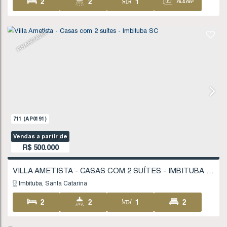
1 ~ 7
172
.00
m²
336
.00
m²
28
FINANCIÁVEL
12
.00
m
1770
(CA0385)
Valor de Venda
R$
450.000
Imbituba
Santa Catarina