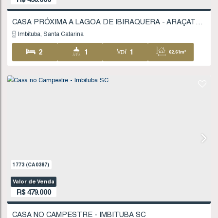
480
(CA0108)
Valor de Venda
R$
380.000
Imbituba
Santa Catarina
2
1
1
80
1
316
.25
m²
11
.50
m
11