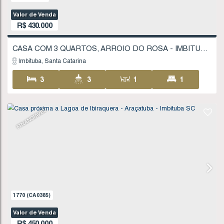
656
(CA0161)
Valor de Venda
R$
380.000
CASA COM 4 QUARTOS - GUAIÚBA - IMBITUBA
Imbituba
Santa Catarina
4
2
1
1
140
.00
m²
390
.00
m²
30
13
.00
m