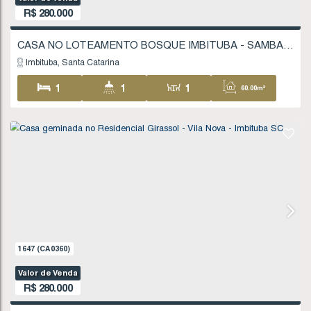
1
1709
(CA0373)
Valor de Venda
R$
280.000