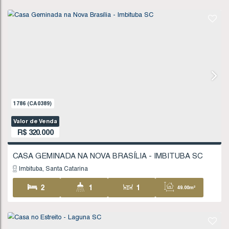
R$
300.000
Imbituba
Santa Catarina
3
1
1
66
1
610
.00
m²
794
(CA0185)