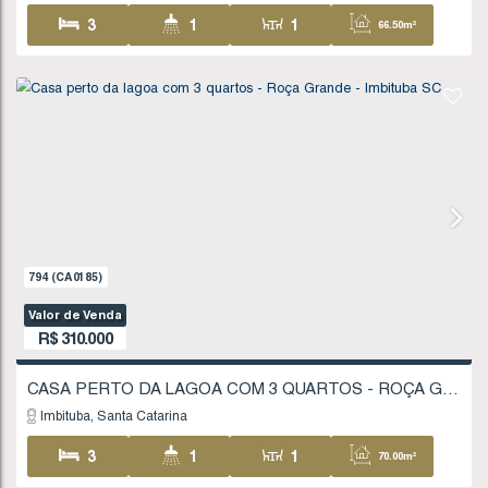
Imbituba
Santa Catarina
2
1
1
51
1
1456
(CA0316)
Valor de Venda