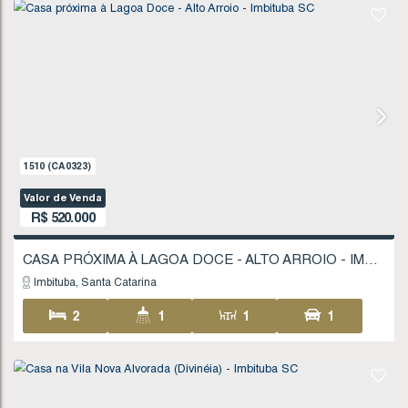
2
1
1
62
1
90
.15
m²
1773
(CA0387)
Valor de Venda
R$
479.000
CASA NO CAMPESTRE - IMBITUBA SC