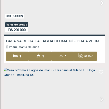
663
(CA0162)
Valor de Venda
R$
220.000
Imaruí
Santa Catarina
1
1
1
50
3
300
.00
m²