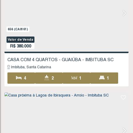
1786
(CA0389)
Valor de Venda
R$
320.000
CASA GEMINADA NA NOVA BRASÍLIA - IMBITU
Imbituba
Santa Catarina
2
1
1
49
1
160
.00
m²