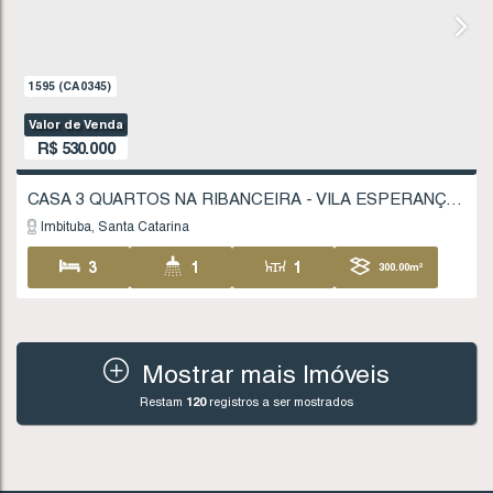
Imbituba
Santa Catarina
2
2
1
76
168
.59
m²
FINANCIÁVEL
Mostrar mais Imóveis
Restam
120
registros a ser mostrados
711
(AP0191)
Vendas a partir de