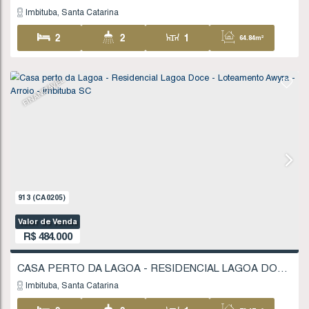
27
.50
m
27
.50
m
505
(CA0113)
Valor de Venda
R$
430.000
Imbituba
Santa Catarina
3
3
1