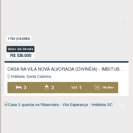
Imbituba
Santa Catarina
2
2
1
64
1
118
.08
m²
FINANCIÁVEL
913
(CA0205)
Valor de Venda
R$
484.000