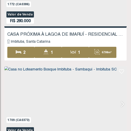
1772
(CA0386)
Valor de Venda
R$
280.000
Imbituba
Santa Catarina
2
1
1
67