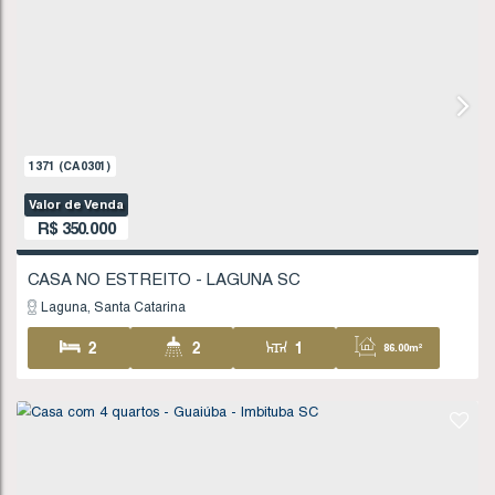
Valor de Venda
R$
310.000
Imbituba
Santa Catarina
3
1
1
70
1 ~ 3
152
.00
m²
8
.00
m
8
19
.00
m
19
.00
m