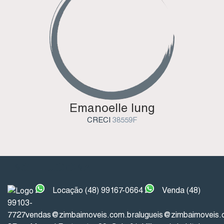
Emanoelle Iung
CRECI
38559F
INSTITUCIONAL
Locação (48) 99167-0664
Venda (48)
99103-
7727
vendas@zimbaimoveis.com.br
alugueis@zimbaimoveis.