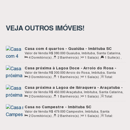
VEJA OUTROS IMÓVEIS!
Casa com 4 quartos - Guaiúba - Imbituba SC
Valor de Venda
R$
380.000
Guaiuba, Imbituba, Santa Catarina,
4
Dormitório(s)
,
2
Banheiro(s)
,
1
Sala(s)
,
1
Suíte(s)
,
Brasil
Total:
140
.00
m²
,
1
Vaga(s)
,
Terreno:
390
.00
m²
,
Fundos:
Casa próxima à Lagoa Doce - Arroio do Rosa -
30
.00
m
,
Frente:
13
.00
m
Imbituba SC
Valor de Venda
R$
300.000
Arroio do Rosa, Imbituba, Santa
3
Dormitório(s)
,
1
Banheiro(s)
,
1
Sala(s)
,
Total:
Catarina, Brasil
66
.50
m²
,
1
Vaga(s)
,
Terreno:
610
.00
m²
Casa próxima a Lagoa de Ibiraquera - Araçatuba -
Imbituba SC
Valor de Venda
R$
450.000
Araçatuba, Imbituba, Santa Catarina,
2
Dormitório(s)
,
1
Banheiro(s)
,
1
Sala(s)
,
Total:
Brasil
62
.61
m²
,
1
Vaga(s)
,
Terreno:
90
.15
m²
Casa no Campestre - Imbituba SC
Valor de Venda
R$
479.000
Campestre, Imbituba, Santa
2
Dormitório(s)
,
2
Banheiro(s)
,
1
Sala(s)
,
Total:
Catarina, Brasil
64
.84
m²
,
1
Vaga(s)
,
Terreno:
118
.08
m²