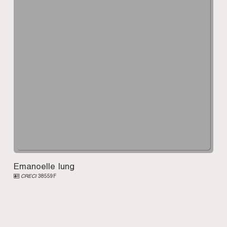
Emanoelle Iung
CRECI
38559F