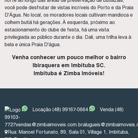
norte ao longo das áreas de preservação de butiazais,
você pode desfrutar de vistas incríveis do Porto e da Praia
D'Água. No local, os moradores locais cultivam mandioca e
colhem butiá há gerações. À esquerda, próximo ao
estacionamento do clube de festa, há uma vista
privilegiada ao público durante o dia. Dali, uma trilha leva à
bela e única Praia D'água.
Venha conhecer um pouco melhor o bairro
Ibiraquera em Imbituba SC.
Imbituba é Zimba Imóveis!
INSTITUCIONAL
Locação (48) 99167-0664
Venda (48)
99103-
7727
vendas@zimbaimoveis.com.br
alugueis@zimbaimoveis.
Rua: Manoel Fortunato
,
89
,
Sala 01
,
Village 1
,
Imbituba
,