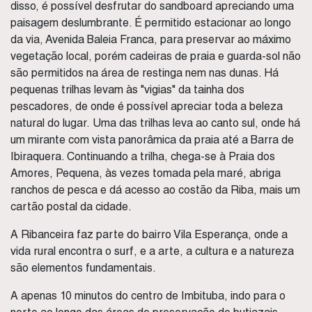
disso, é possível desfrutar do sandboard apreciando uma
paisagem deslumbrante. É permitido estacionar ao longo
da via, Avenida Baleia Franca, para preservar ao máximo
vegetação local,
p
orém cadeiras de praia e guarda-sol não
são permitidos na área de restinga nem nas dunas. Há
p
equenas trilhas levam às "vigias" da tainha dos
pescadores,
de onde é possível apreciar toda a beleza
natural do lugar.
Uma das trilhas leva ao canto sul, onde há
um mirante com vista panorâmica da praia até a Barra de
Ibiraquera. Continuando a trilha, chega-se à Praia dos
Amores,
Pequena, às vezes tomada pela maré, abriga
ranchos de pesca e dá acesso ao costão da Riba, mais um
cartão postal da cidade.
A Ribanceira faz parte do bairro Vila Esperança, onde a
vida rural encontra o surf, e a arte, a cultura e a natureza
são elementos fundamentais.
A apenas 10 minutos do centro de Imbituba, indo para o