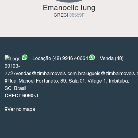
Emanoelle Iung
CRECI
38559F
INSTITUCIONAL
Locação (48) 99167-0664
Venda (48)
99103-
7727
vendas@zimbaimoveis.com.br
alugueis@zimbaimoveis.
Rua: Manoel Fortunato
,
89
,
Sala 01
,
Village 1
,
Imbituba
,
SC
,
Brasil
CRECI: 6090-J
Ver no mapa
LINKS DO SITE