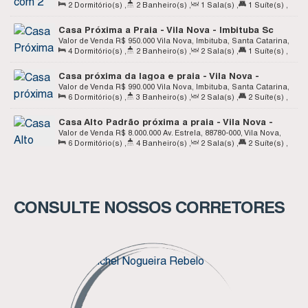
2
Dormitório(s)
,
2
Banheiro(s)
,
1
Sala(s)
,
1
Suíte(s)
,
Brasil
Total:
130
.00
m²
,
2
Vaga(s)
,
Útil:
1200
.00
m²
Casa Próxima a Praia - Vila Nova - Imbituba Sc
Valor de Venda
R$
950.000
Vila Nova, Imbituba, Santa Catarina,
4
Dormitório(s)
,
2
Banheiro(s)
,
2
Sala(s)
,
1
Suíte(s)
,
Brasil
Total:
180
.00
m²
,
2
Vaga(s)
,
Terreno:
360
.00
m²
,
Frente:
Casa próxima da lagoa e praia - Vila Nova -
12
.00
m
,
Lado Esquerdo:
30
.00
m
Imbituba SC
Valor de Venda
R$
990.000
Vila Nova, Imbituba, Santa Catarina,
6
Dormitório(s)
,
3
Banheiro(s)
,
2
Sala(s)
,
2
Suíte(s)
,
Brasil
Total:
208
.00
m²
,
3
Vaga(s)
,
Terreno:
1260
.00
m²
Casa Alto Padrão próxima a praia - Vila Nova -
Imbituba SC
Valor de Venda
R$
8.000.000
Av. Estrela, 88780-000, Vila Nova,
6
Dormitório(s)
,
4
Banheiro(s)
,
2
Sala(s)
,
2
Suíte(s)
,
Imbituba, Santa Catarina, Brasil
Total:
726
.76
m²
,
3
Vaga(s)
,
Terreno:
6306
.30
m²
CONSULTE NOSSOS CORRETORES