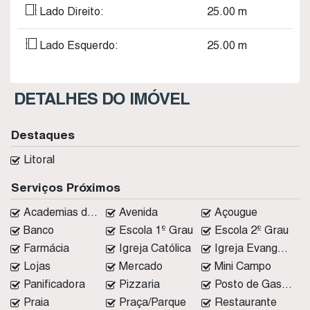
Lado Direito:
25
.00
m
Lado Esquerdo:
25
.00
m
DETALHES DO IMÓVEL
Destaques
Litoral
Serviços Próximos
Academias de ginástica
Avenida
Açougue
Banco
Escola 1º Grau
Escola 2º Grau
Farmácia
Igreja Católica
Igreja Evangélica
Lojas
Mercado
Mini Campo
Panificadora
Pizzaria
Posto de Gasolina
Praia
Praça/Parque
Restaurante