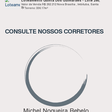
Loteamento Quinta Dos Guimarães - Lote 290,
Quadra L - Nova Brasília - Imbituba SC
Valor de Venda
R$
262.212
Nova Brasília , Imbituba, Santa
Terreno:
336
.17
m²
Catarina, Brasil
CONSULTE NOSSOS CORRETORES
Michel Nogueira Rebelo