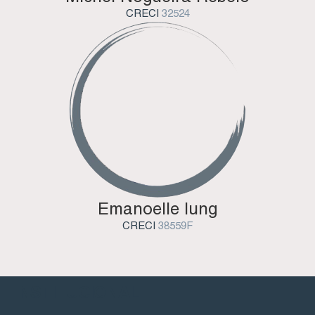
CRECI
32524
Emanoelle Iung
CRECI
38559F
INSTITUCIONAL