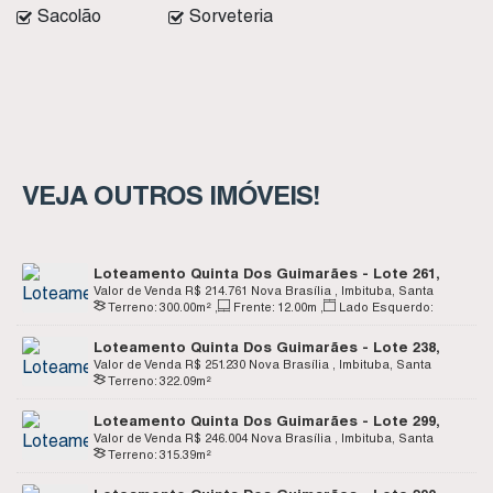
Sacolão
Sorveteria
VEJA OUTROS IMÓVEIS!
Loteamento Quinta Dos Guimarães - Lote 261,
Quadra K - Nova Brasília - Imbituba SC
Valor de Venda
R$
214.761
Nova Brasília , Imbituba, Santa
Terreno:
300
.00
m²
,
Frente:
12
.00
m
,
Lado Esquerdo:
Catarina, Brasil
25
.00
m
Loteamento Quinta Dos Guimarães - Lote 238,
Quadra J - Nova Brasília - Imbituba SC
Valor de Venda
R$
251.230
Nova Brasília , Imbituba, Santa
Terreno:
322
.09
m²
Catarina, Brasil
Loteamento Quinta Dos Guimarães - Lote 299,
Quadra M - Nova Brasília - Imbituba SC
Valor de Venda
R$
246.004
Nova Brasília , Imbituba, Santa
Terreno:
315
.39
m²
Catarina, Brasil