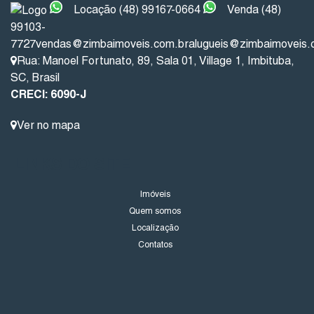
Locação (48) 99167-0664
Venda (48)
99103-
7727
vendas@zimbaimoveis.com.br
alugueis@zimbaimoveis.
Rua: Manoel Fortunato
,
89
,
Sala 01
,
Village 1
,
Imbituba
,
SC
,
Brasil
CRECI: 6090-J
Ver no mapa
LINKS DO SITE
Imóveis
Quem somos
Localização
Contatos