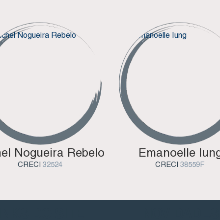
el Nogueira Rebelo
Emanoelle Iun
CRECI
32524
CRECI
38559F
INKS DO SITE
NOVIDADES