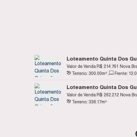
Loteamento Quinta Dos Gui
Quadra K - Nova Brasília -
Valor de Venda
R$
214.761
Nova Bra
Catarina, Brasil
Terreno:
300
.00
m²
,
Frente:
12
.
Loteamento Quinta Dos Gui
Quadra L - Nova Brasília - 
Valor de Venda
R$
262.212
Nova Bra
Catarina, Brasil
Terreno:
336
.17
m²