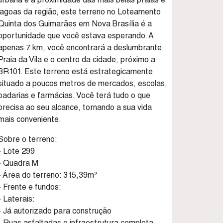
lagoas da região, este terreno no Loteamento
Quinta dos Guimarães em Nova Brasília é a
oportunidade que você estava esperando. A
apenas 7 km, você encontrará a deslumbrante
Praia da Vila e o centro da cidade, próximo a
BR101. Este terreno está estrategicamente
situado a poucos metros de mercados, escolas,
padarias e farmácias. Você terá tudo o que
precisa ao seu alcance, tornando a sua vida
mais conveniente.
Sobre o terreno:
- Lote 299
- Quadra M
- Área do terreno: 315,39m²
- Frente e fundos:
- Laterais:
- Já autorizado para construção
- Ruas asfaltadas e infraestrutura completa