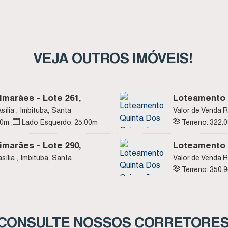
VEJA OUTROS IMÓVEIS!
marães - Lote 261,
Loteamento 
 Imbituba SC
Quadra J - N
sília , Imbituba, Santa
Valor de Venda
R
Catarina, Brasil
00
m
,
Lado Esquerdo:
25
.00
m
Terreno:
322
.
marães - Lote 290,
Loteamento 
Imbituba SC
Quadra L - N
sília , Imbituba, Santa
Valor de Venda
R
Catarina, Brasil
Terreno:
350
.
CONSULTE NOSSOS CORRETORE