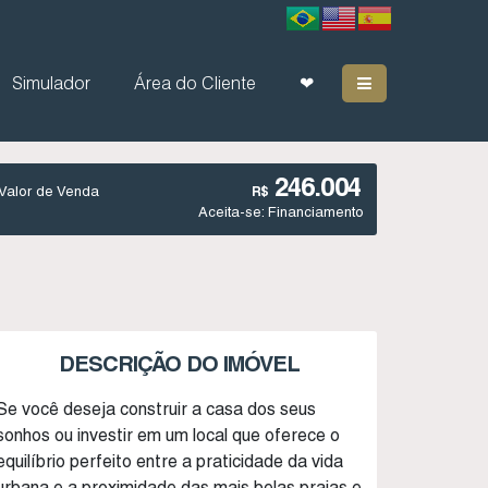
Simulador
Área do Cliente
❤
246.004
Valor de Venda
R$
Aceita-se: Financiamento
DESCRIÇÃO DO IMÓVEL
Se você deseja construir a casa dos seus
sonhos ou investir em um local que oferece o
equilíbrio perfeito entre a praticidade da vida
urbana e a proximidade das mais belas praias e