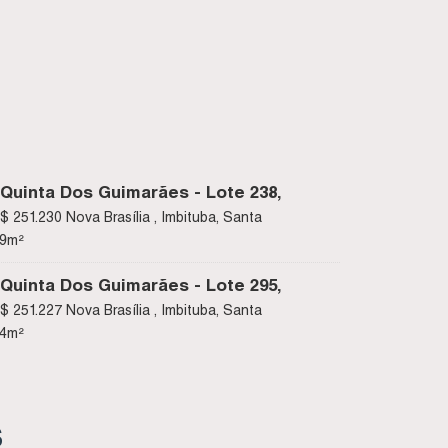
Quinta Dos Guimarães - Lote 238,
ova Brasília - Imbituba SC
$
251.230
Nova Brasília , Imbituba, Santa
09
m²
Quinta Dos Guimarães - Lote 295,
ova Brasília - Imbituba SC
$
251.227
Nova Brasília , Imbituba, Santa
94
m²
S