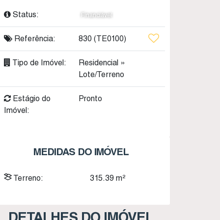
Status:
Financiável
Referência:
830
(TE0100)
Tipo de Imóvel:
Residencial
»
Lote/Terreno
Estágio do
Pronto
Imóvel:
MEDIDAS DO IMÓVEL
Terreno:
315
.39
m²
DETALHES DO IMÓVEL