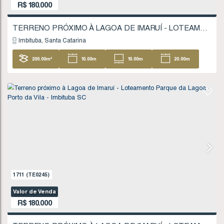
630
(TE0065)
Valor de Venda
R$
160.000
TERRENO PRÓXIMO À LAGOA DE IMARUÍ - IM
Imaruí
Santa Catarina
7457
.50
m²
74
.00
m
116
.00
m
53
104
.00
m
FINANCIÁVEL