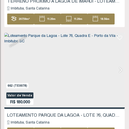
848
(TE0112)
Valor de Venda
R$
170.000
Imbituba
Santa Catarina
427
.29
m²