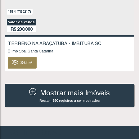
Imbituba
Santa Catarina
378
.54
m²
FINANCIÁVEL
Mostrar mais Imóveis
Restam
390
registros a ser mostrados
992
(TE0137)
Valor de Venda
R$
195.000
INSTITUCIONAL