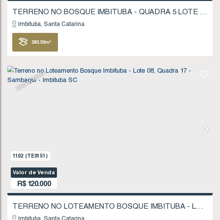
FINANCIÁVEL
433
(TE0038)
Valor de Venda
R$
115.000
Imbituba
Santa Catarina
383
.50
m²