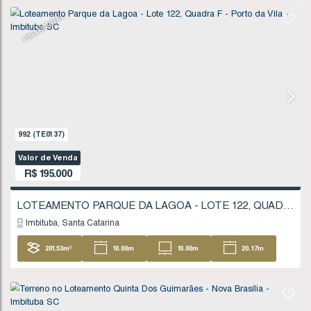
1711
(TE0245)
Valor de Venda
R$
180.000
Imbituba
Santa Catarina
207
.59
m²
11
.20
m
11
.20
m
18