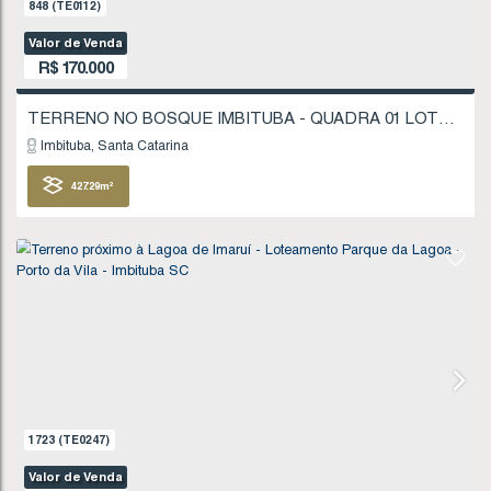
1521
(TE0218)
Valor de Venda
R$
160.000
Imbituba
Santa Catarina
200
.00
m²