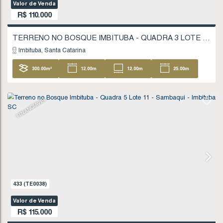
621
(TE0061)
Valor de Venda
R$
110.000
Imbituba
Santa Catarina
300
.00
m²
12
.00
m
12
.00
m
25
25
.00
m