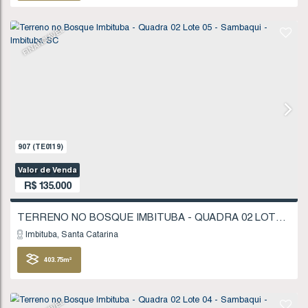
321
.86
m²
FINANCIÁVEL
1277
(TE0175)
Valor de Venda
R$
130.000