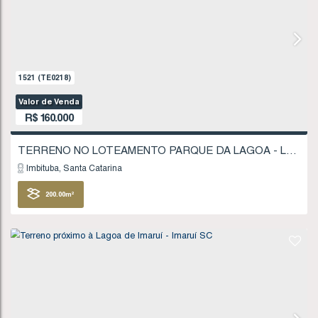
R$
135.000
Imbituba
Santa Catarina
403
.75
m²
FINANCIÁVEL
906
(TE0118)