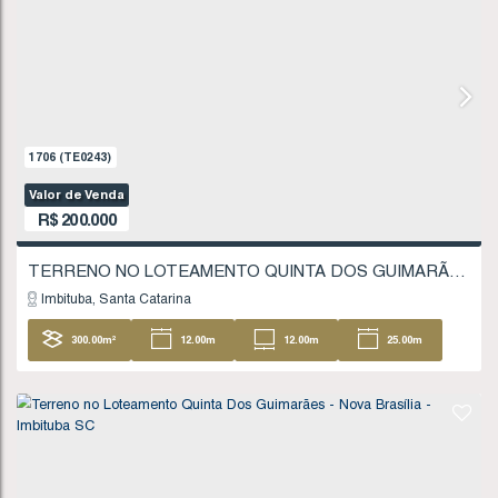
18
.51
m
FINANCIÁVEL
662
(TE0078)
Valor de Venda
R$
180.000
Imbituba
Santa Catarina