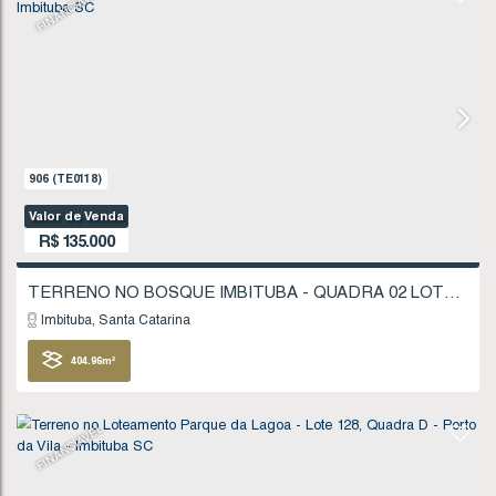
Imbituba
Santa Catarina
310
.54
m²
FINANCIÁVEL
907
(TE0119)
Valor de Venda