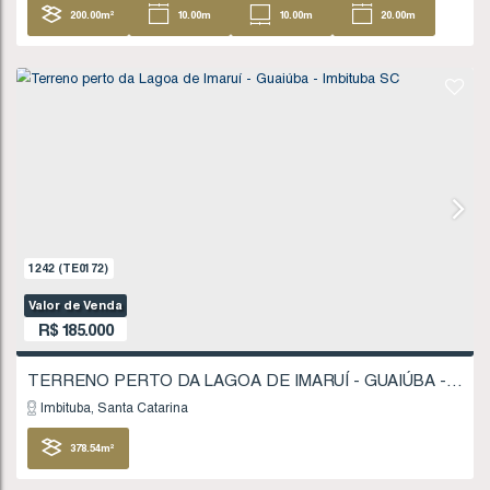
1723
(TE0247)
Valor de Venda
R$
180.000
Imbituba
Santa Catarina
200
.00
m²
10
.00
m
10
.00
m
20
20
.00
m