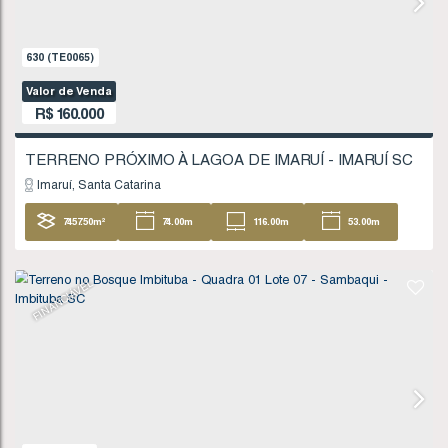
Valor de Venda
R$
135.000
Imbituba
Santa Catarina
404
.96
m²
FINANCIÁVEL