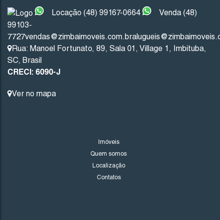
Locação (48) 99167-0664
Venda (48)
99103-
Imbituba
Santa Catarina
7727
vendas@zimbaimoveis.com.br
alugueis@zimbaimoveis.
Rua: Manoel Fortunato
,
89
,
Sala 01
,
Village 1
,
Imbituba
,
201
.53
m²
10
.00
m
10
.00
m
20
SC
,
Brasil
CRECI: 6090-J
20
.13
m
Ver no mapa
LINKS DO SITE
Imóveis
Quem somos
Localização
Contatos
1706
(TE0243)
Valor de Venda