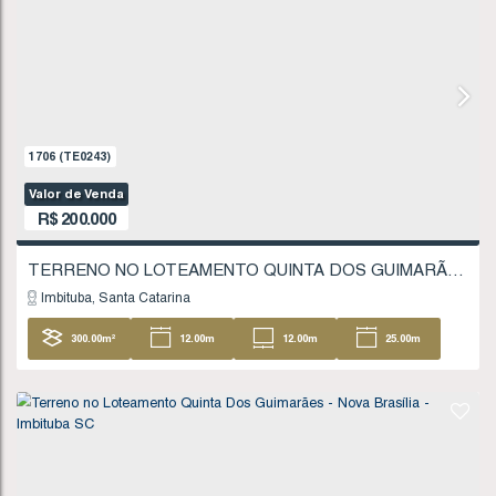
18
.51
m
FINANCIÁVEL
662
(TE0078)
Valor de Venda
R$
180.000
Imbituba
Santa Catarina