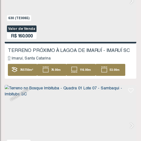
Valor de Venda
R$
135.000
Imbituba
Santa Catarina
404
.96
m²
FINANCIÁVEL