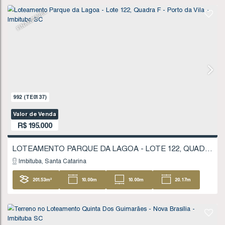
1711
(TE0245)
Valor de Venda
R$
180.000
Imbituba
Santa Catarina
207
.59
m²
11
.20
m
11
.20
m
18