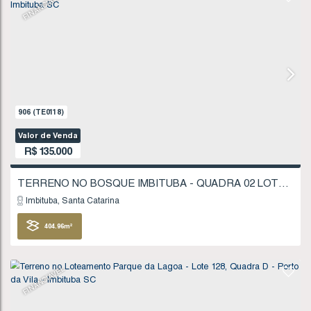
Imbituba
Santa Catarina
310
.54
m²
FINANCIÁVEL
907
(TE0119)
Valor de Venda