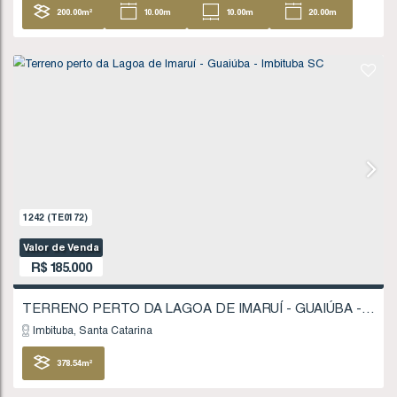
1723
(TE0247)
Valor de Venda
R$
180.000
Imbituba
Santa Catarina
200
.00
m²
10
.00
m
10
.00
m
20
20
.00
m