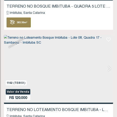
FINANCIÁVEL
433
(TE0038)
Valor de Venda
R$
115.000
Imbituba
Santa Catarina
383
.50
m²