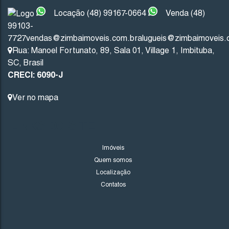
Locação (48) 99167-0664
Venda (48)
99103-
Imbituba
Santa Catarina
7727
vendas@zimbaimoveis.com.br
alugueis@zimbaimoveis.
Rua: Manoel Fortunato
,
89
,
Sala 01
,
Village 1
,
Imbituba
,
201
.53
m²
10
.00
m
10
.00
m
20
SC
,
Brasil
CRECI: 6090-J
20
.13
m
Ver no mapa
LINKS DO SITE
Imóveis
Quem somos
Localização
Contatos
1706
(TE0243)
Valor de Venda