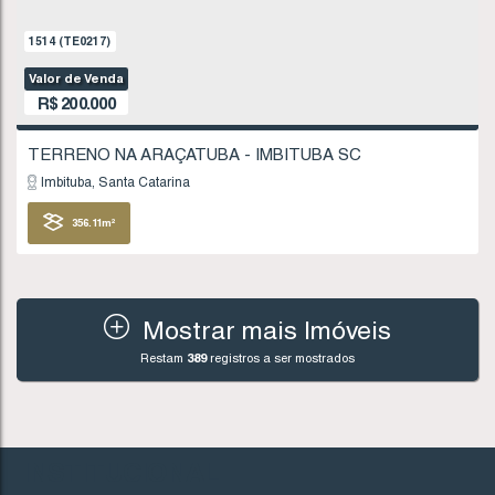
Imbituba
Santa Catarina
378
.54
m²
FINANCIÁVEL
Mostrar mais Imóveis
Restam
389
registros a ser mostrados
992
(TE0137)
Valor de Venda
R$
195.000
INSTITUCIONAL