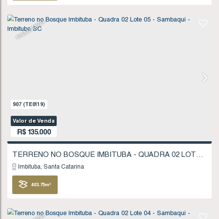
321
.86
m²
FINANCIÁVEL
1277
(TE0175)
Valor de Venda
R$
130.000