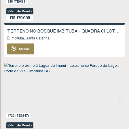
1521
(TE0218)
Valor de Venda
R$
160.000
Imbituba
Santa Catarina
200
.00
m²