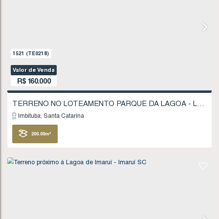
R$
135.000
Imbituba
Santa Catarina
403
.75
m²
FINANCIÁVEL
906
(TE0118)