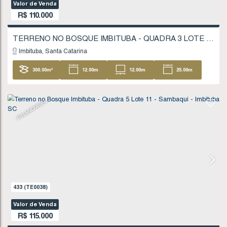
621
(TE0061)
Valor de Venda
R$
110.000
Imbituba
Santa Catarina
300
.00
m²
12
.00
m
12
.00
m
25
25
.00
m