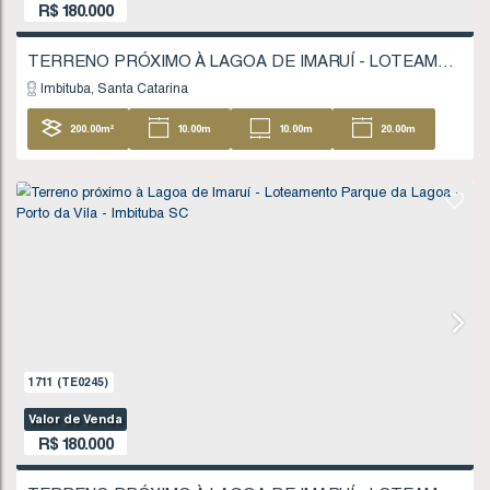
630
(TE0065)
Valor de Venda
R$
160.000
TERRENO PRÓXIMO À LAGOA DE IMARUÍ - IM
Imaruí
Santa Catarina
7457
.50
m²
74
.00
m
116
.00
m
53
104
.00
m
FINANCIÁVEL