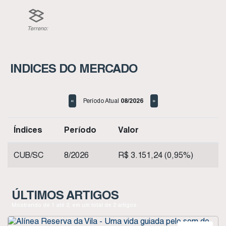
Terreno:
383
.50
m²
INDICES DO MERCADO
08/2026
«
»
Período Atual
Índices
Período
Valor
CUB/SC
8/2026
R$ 3.151,24 (0,95%)
ÚLTIMOS ARTIGOS
Mostrando de 1 até 2, em um total de 2 artigos