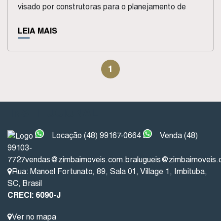
visado por construtoras para o planejamento de
novos empreendimentos que...
LEIA MAIS
1
INSTITUCIONAL
Locação (48) 99167-0664
Venda (48)
99103-
7727
vendas@zimbaimoveis.com.br
alugueis@zimbaimoveis.
Rua: Manoel Fortunato
,
89
,
Sala 01
,
Village 1
,
Imbituba
,
SC
,
Brasil
CRECI: 6090-J
Ver no mapa