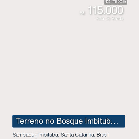
433
(TE0038)
115.000
R$
Valor de Venda
Terreno no Bosque Imbituba - Quadra 5 Lote 11 - Sambaqui - Imbituba SC
Sambaqui
,
Imbituba
,
Santa Catarina
,
Brasil