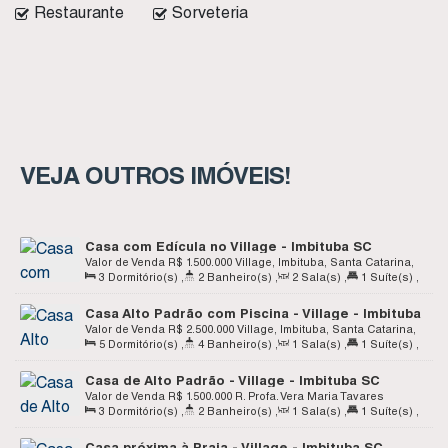
Restaurante
Sorveteria
VEJA OUTROS IMÓVEIS!
Casa com Edícula no Village - Imbituba SC
Valor de Venda
R$
1.500.000
Village, Imbituba, Santa Catarina,
3
Dormitório(s)
,
2
Banheiro(s)
,
2
Sala(s)
,
1
Suíte(s)
,
Brasil
Total:
176
.29
m²
,
1 ~ 2
Vaga(s)
,
Terreno:
532
.27
m²
Casa Alto Padrão com Piscina - Village - Imbituba
SC
Valor de Venda
R$
2.500.000
Village, Imbituba, Santa Catarina,
5
Dormitório(s)
,
4
Banheiro(s)
,
1
Sala(s)
,
1
Suíte(s)
,
Brasil
Total:
320
.00
m²
,
Terreno:
560
.50
m²
Casa de Alto Padrão - Village - Imbituba SC
Valor de Venda
R$
1.500.000
R. Profa. Vera Maria Tavares
3
Dormitório(s)
,
2
Banheiro(s)
,
1
Sala(s)
,
1
Suíte(s)
,
Teixeira, 306, 88780-000, Village, Imbituba, Santa Catarina,
Total:
212
.00
m²
,
1
Vaga(s)
,
Terreno:
350
.00
m²
,
Fundos:
Brasil
Casa próxima à Praia - Village - Imbituba SC
14
.00
m
,
Frente:
14
.00
m
,
Lado Direito:
25
.00
m
,
Lado