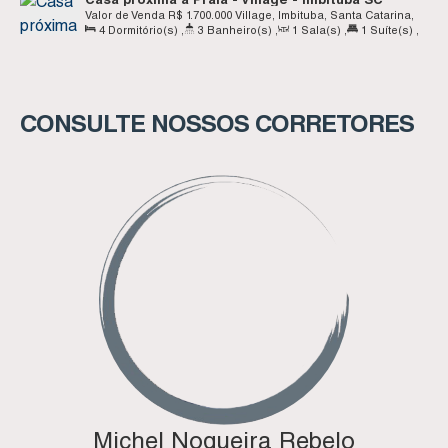
Valor de Venda
R$
1.700.000
Village, Imbituba, Santa Catarina,
Esquerdo:
25
.00
m
4
Dormitório(s)
,
3
Banheiro(s)
,
1
Sala(s)
,
1
Suíte(s)
,
Brasil
Total:
350
.00
m²
,
4
Vaga(s)
,
Terreno:
700
.00
m²
CONSULTE NOSSOS CORRETORES
Michel Nogueira Rebelo