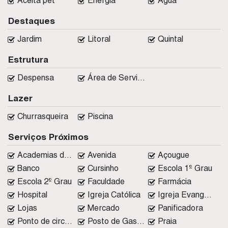
Aceita pet
Energia
Água
Destaques
Jardim
Litoral
Quintal
Estrutura
Despensa
Área de Serviço
Lazer
Churrasqueira
Piscina
Serviços Próximos
Academias de ginástica
Avenida
Açougue
Banco
Cursinho
Escola 1º Grau
Escola 2º Grau
Faculdade
Farmácia
Hospital
Igreja Católica
Igreja Evangélica
Lojas
Mercado
Panificadora
Ponto de circular
Posto de Gasolina
Praia