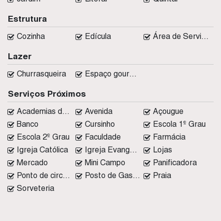
Estrutura
Cozinha
Edícula
Área de Serviço
Lazer
Churrasqueira
Espaço gourmet
Serviços Próximos
Academias de ginástica
Avenida
Açougue
Banco
Cursinho
Escola 1º Grau
Escola 2º Grau
Faculdade
Farmácia
Igreja Católica
Igreja Evangélica
Lojas
Mercado
Mini Campo
Panificadora
Ponto de circular
Posto de Gasolina
Praia
Sorveteria