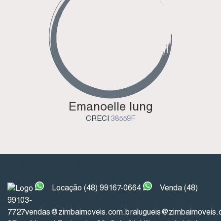
Emanoelle Iung
CRECI
38559F
INSTITUCIONAL
Locação (48) 99167-0664
Venda (48)
99103-
7727
vendas@zimbaimoveis.com.br
alugueis@zimbaimoveis.