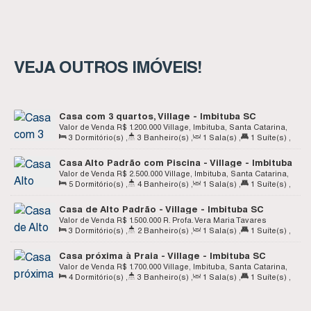
VEJA OUTROS IMÓVEIS!
Casa com 3 quartos, Village - Imbituba SC
Valor de Venda
R$
1.200.000
Village, Imbituba, Santa Catarina,
3
Dormitório(s)
,
3
Banheiro(s)
,
1
Sala(s)
,
1
Suíte(s)
,
Brasil
Total:
138
.70
m²
,
4
Vaga(s)
,
Terreno:
350
.00
m²
,
Fundos:
Casa Alto Padrão com Piscina - Village - Imbituba
14
.00
m
,
Frente:
14
.00
m
,
Lado Direito:
25
.00
m
,
Lado
SC
Valor de Venda
R$
2.500.000
Village, Imbituba, Santa Catarina,
Esquerdo:
25
.00
m
5
Dormitório(s)
,
4
Banheiro(s)
,
1
Sala(s)
,
1
Suíte(s)
,
Brasil
Total:
320
.00
m²
,
Terreno:
560
.50
m²
Casa de Alto Padrão - Village - Imbituba SC
Valor de Venda
R$
1.500.000
R. Profa. Vera Maria Tavares
3
Dormitório(s)
,
2
Banheiro(s)
,
1
Sala(s)
,
1
Suíte(s)
,
Teixeira, 306, 88780-000, Village, Imbituba, Santa Catarina,
Total:
212
.00
m²
,
1
Vaga(s)
,
Terreno:
350
.00
m²
,
Fundos:
Brasil
Casa próxima à Praia - Village - Imbituba SC
14
.00
m
,
Frente:
14
.00
m
,
Lado Direito:
25
.00
m
,
Lado
Valor de Venda
R$
1.700.000
Village, Imbituba, Santa Catarina,
Esquerdo:
25
.00
m
4
Dormitório(s)
,
3
Banheiro(s)
,
1
Sala(s)
,
1
Suíte(s)
,
Brasil
Total:
350
.00
m²
,
4
Vaga(s)
,
Terreno:
700
.00
m²