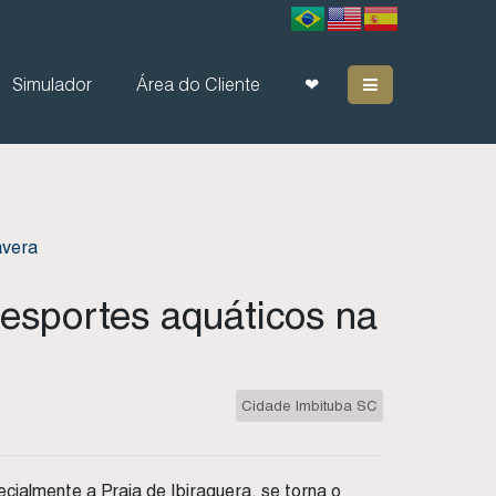
Simulador
Área do Cliente
❤
 esportes aquáticos na
Cidade Imbituba SC
ialmente a Praia de Ibiraquera, se torna o