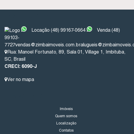
INSTITUCIONAL
Locação (48) 99167-0664
Venda (48)
99103-
7727
vendas@zimbaimoveis.com.br
alugueis@zimbaimoveis.
Rua: Manoel Fortunato
,
89
,
Sala 01
,
Village 1
,
Imbituba
,
SC
,
Brasil
CRECI: 6090-J
Ver no mapa
LINKS DO SITE
Imóveis
Quem somos
Localização
Contatos