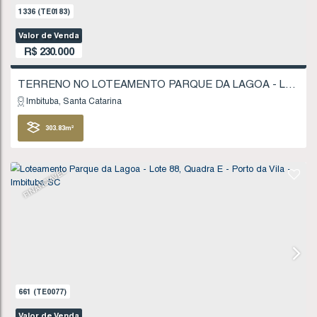
20
.00
m
FINANCIÁVEL
640
(TE0070)
Valor de Venda
R$
220.000
Imbituba
Santa Catarina