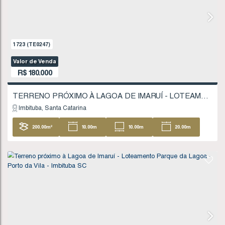
200
.00
m²
1723
(TE0247)
Valor de Venda
R$
180.000