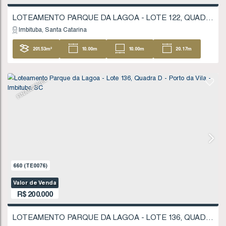
Valor de Venda
R$
180.000
Imbituba
Santa Catarina
200
.00
m²
10
.00
m
10
.00
m
20
20
.00
m
FINANCIÁVEL