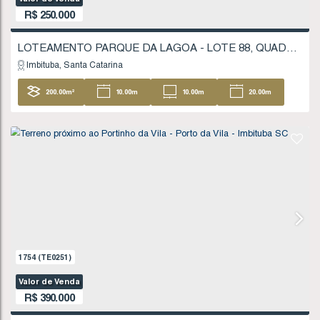
288
.77
m²
FINANCIÁVEL
638
(TE0068)
Valor de Venda
R$
225.000