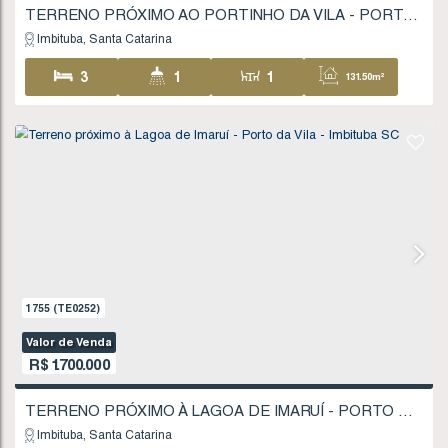
Imbituba
Santa Catarina
278
.51
m²
FINANCIÁVEL
1336
(TE0183)
Valor de Venda
R$
230.000