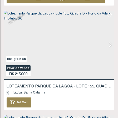
660
(TE0076)
Valor de Venda
R$
200.000
Imbituba
Santa Catarina
200
.00
m²
10
.00
m
10
.00
m
20
20
.00
m
FINANCIÁVEL