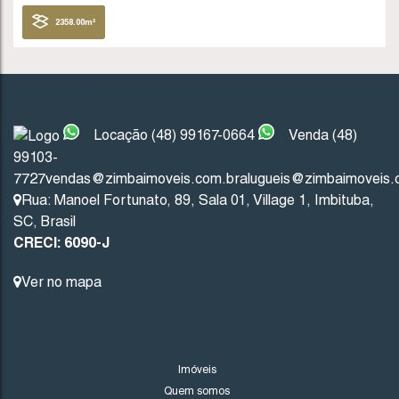
Imbituba
Santa Catarina
INSTITUCIONAL
303
.83
m²
Locação (48) 99167-0664
Venda (48)
99103-
FINANCIÁVEL
7727
vendas@zimbaimoveis.com.br
alugueis@zimbaimoveis.
Rua: Manoel Fortunato
,
89
,
Sala 01
,
Village 1
,
Imbituba
,
SC
,
Brasil
CRECI: 6090-J
Ver no mapa
LINKS DO SITE
661
(TE0077)
Imóveis
Quem somos
Valor de Venda