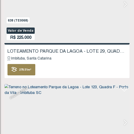
FINANCIÁVEL
1064
(TE0145)
Valor de Venda
R$
215.000
Imbituba
Santa Catarina
200
.00
m²
10
.00
m
10
.00
m
20