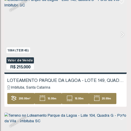
1583
(TE0227)
Valor de Venda
R$
201.400
Imbituba
Santa Catarina
200
.00
m²
10
.00
m
10
.00
m
20
20
.00
m
FINANCIÁVEL