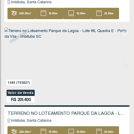
992
(TE0137)
Valor de Venda
R$
195.000
Imbituba
Santa Catarina
201
.53
m²
10
.00
m
10
.00
m
20
20
.13
m
FINANCIÁVEL