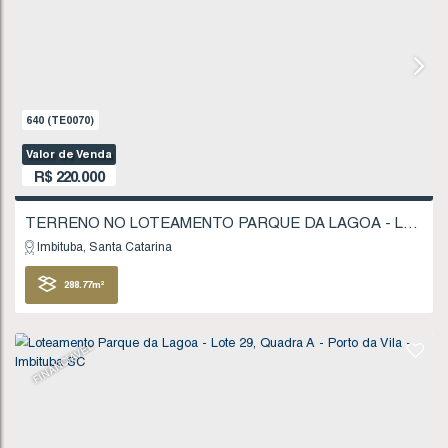
1041
(TE0143)
Valor de Venda
R$
215.000
Imbituba
Santa Catarina
200
.00
m²