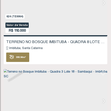
FINANCIÁVEL
624
(TE0064)
Valor de Venda
R$
110.000
Imbituba
Santa Catarina
308
.94
m²