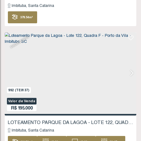
1711
(TE0245)
Valor de Venda
R$
180.000
Imbituba
Santa Catarina
207
.59
m²
11
.20
m
11
.20
m
18