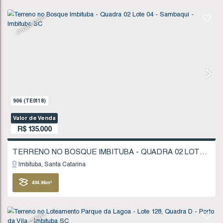
R$
130.000
Imbituba
Santa Catarina
310
.54
m²
FINANCIÁVEL
907
(TE0119)