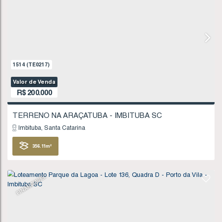
Imbituba
Santa Catarina
378
.54
m²
FINANCIÁVEL
992
(TE0137)
Valor de Venda
R$
195.000