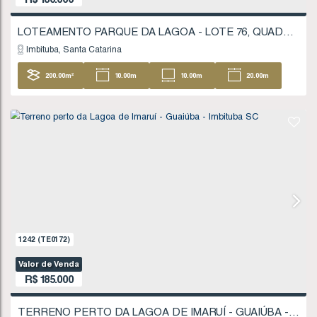
1723
(TE0247)
Valor de Venda
R$
180.000
Imbituba
Santa Catarina
200
.00
m²
10
.00
m
10
.00
m
20
20
.00
m