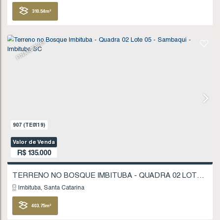
Imbituba
Santa Catarina
321
.86
m²
FINANCIÁVEL
1277
(TE0175)
Valor de Venda