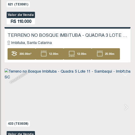
FINANCIÁVEL
621
(TE0061)
Valor de Venda
R$
110.000
Imbituba
Santa Catarina
300
.00
m²
12
.00
m
12
.00
m
25