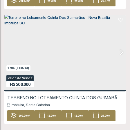
18
.51
m
FINANCIÁVEL
662
(TE0078)
Valor de Venda
R$
180.000
Imbituba
Santa Catarina