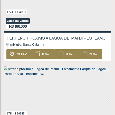
1521
(TE0218)
Valor de Venda
R$
160.000
Imbituba
Santa Catarina
200
.00
m²
FINANCIÁVEL