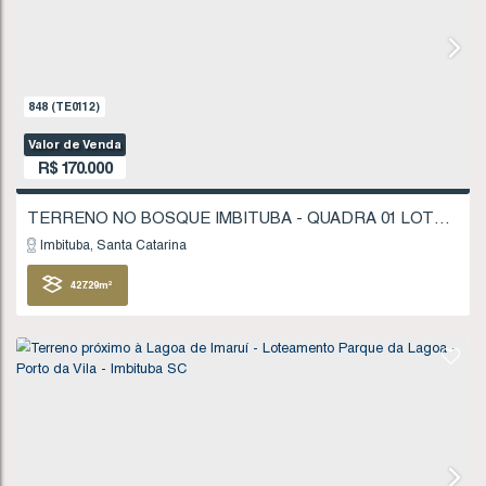
906
(TE0118)
Valor de Venda
R$
135.000
Imbituba
Santa Catarina
404
.96
m²
FINANCIÁVEL