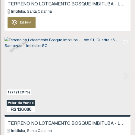
Imbituba
Santa Catarina
383
.50
m²
FINANCIÁVEL
1102
(TE0151)
Valor de Venda
R$
120.000