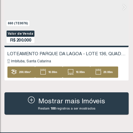
Imbituba
Santa Catarina
201
.53
m²
10
.00
m
10
.00
m
20
20
.13
m
Mostrar mais Imóveis
Restam
100
registros a ser mostrados
1706
(TE0243)
Valor de Venda