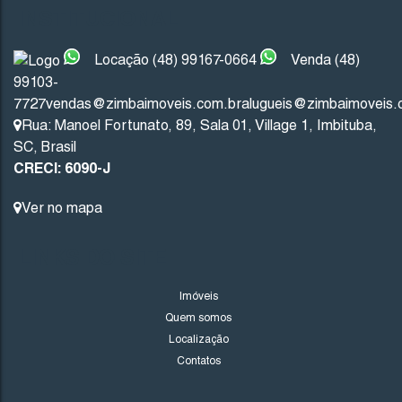
INSTITUCIONAL
R$
200.000
Locação (48) 99167-0664
Venda (48)
99103-
7727
vendas@zimbaimoveis.com.br
alugueis@zimbaimoveis.
Imbituba
Santa Catarina
Rua: Manoel Fortunato
,
89
,
Sala 01
,
Village 1
,
Imbituba
,
SC
,
Brasil
300
.00
m²
12
.00
m
12
.00
m
25
CRECI: 6090-J
25
.00
m
Ver no mapa
LINKS DO SITE
Imóveis
Quem somos
Localização
Contatos