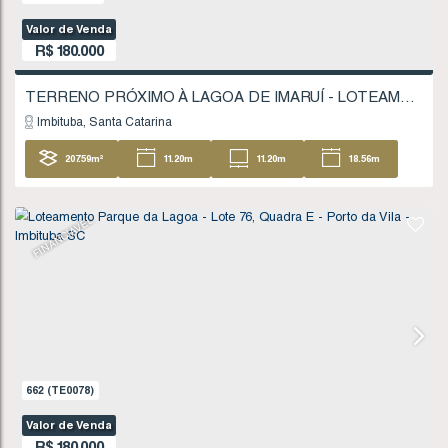
848
(TE0112)
Valor de Venda
R$
170.000
Imbituba
Santa Catarina
427
.29
m²