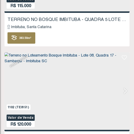
25
.00
m
FINANCIÁVEL
433
(TE0038)
Valor de Venda
R$
115.000