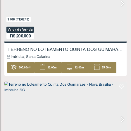
1706
(TE0243)
Valor de Venda
R$
200.000
Imbituba
Santa Catarina
300
.00
m²
12
.00
m
12
.00
m
25
25
.00
m