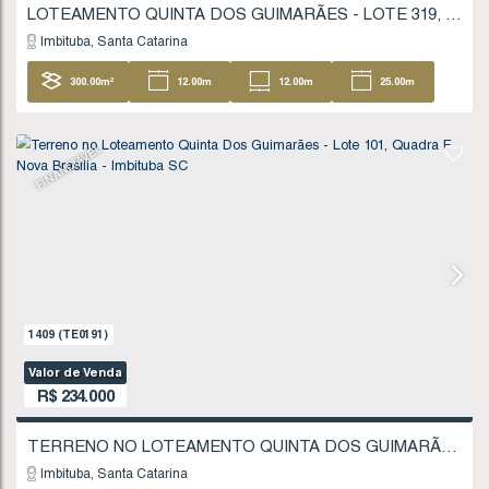
Imbituba
Santa Catarina
300
.00
m²
12
.00
m
25
.00
m
FINANCIÁVEL
940
(TE0129)
Valor de Venda
R$
230.000