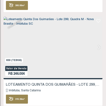
Imbituba
Santa Catarina
300
.00
m²
12
.00
m
12
.00
m
25
25
.00
m
FINANCIÁVEL
1409
(TE0191)
Valor de Venda