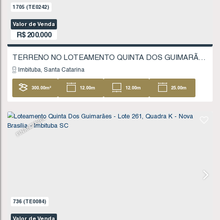
1705
(TE0242)
Valor de Venda
R$
200.000
Imbituba
Santa Catarina
300
.00
m²
12
.00
m
12
.00
m
25