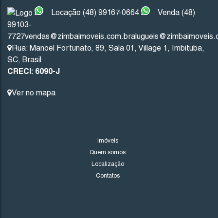
Imbituba
Santa Catarina
Locação (48) 99167-0664
Venda (48)
99103-
476
.04
m²
7727
vendas@zimbaimoveis.com.br
alugueis@zimbaimoveis.
Rua: Manoel Fortunato
,
89
,
Sala 01
,
Village 1
,
Imbituba
,
SC
,
Brasil
FINANCIÁVEL
CRECI: 6090-J
Ver no mapa
LINKS DO SITE
Imóveis
Quem somos
Localização
845
(TE0110)
Contatos
Valor de Venda
R$
345.872