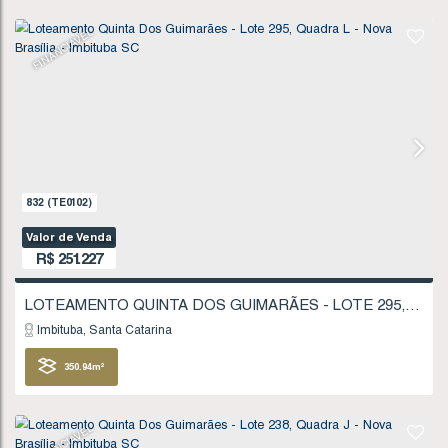
R$
234.000
Imbituba
Santa Catarina
300
.00
m²
FINANCIÁVEL
830
(TE0100)