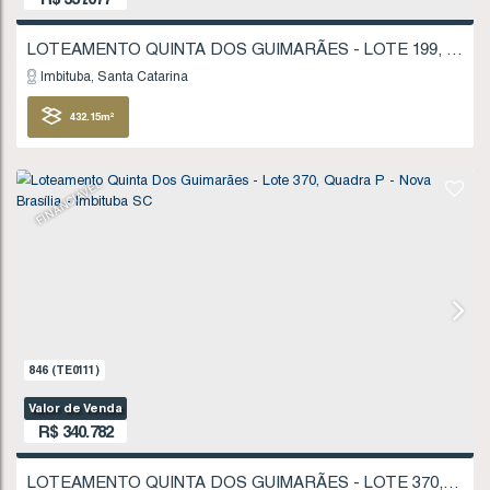
1169
(TE0161)
Valor de Venda
R$
312.358
Imbituba
Santa Catarina
400
.46
m²