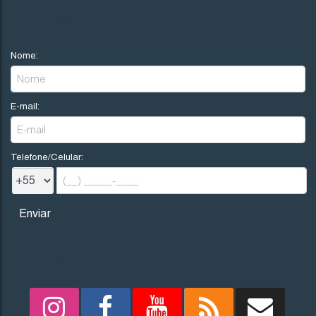
NOVIDADES
Imbituba
Santa Catarina
Nome:
483
.15
m²
E-mail:
Telefone/Celular:
REDES SOCIAIS
1410
(TE0192)
Valor de Venda