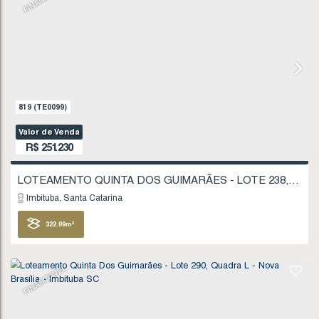
Valor de Venda
R$
246.004
Imbituba
Santa Catarina
315
.39
m²
FINANCIÁVEL