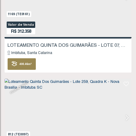
819
(TE0099)
Valor de Venda
R$
251.230
Imbituba
Santa Catarina
322
.09
m²
FINANCIÁVEL