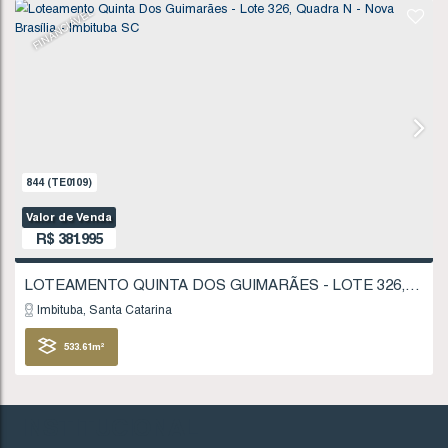
432
.15
m²
FINANCIÁVEL
846
(TE0111)
Valor de Venda
R$
340.782
INSTITUCIONAL