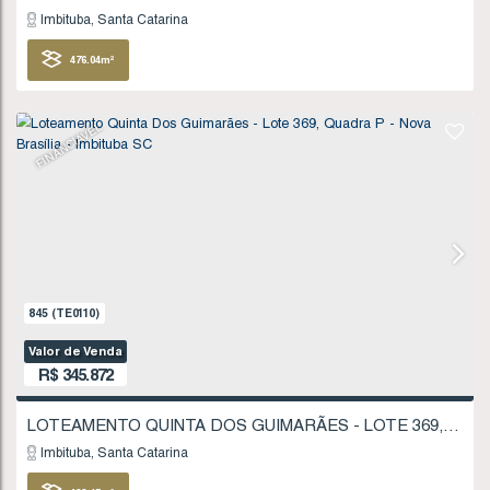
FINANCIÁVEL
812
(TE0097)
Valor de Venda
R$
321.969
Imbituba
Santa Catarina
449
.76
m²