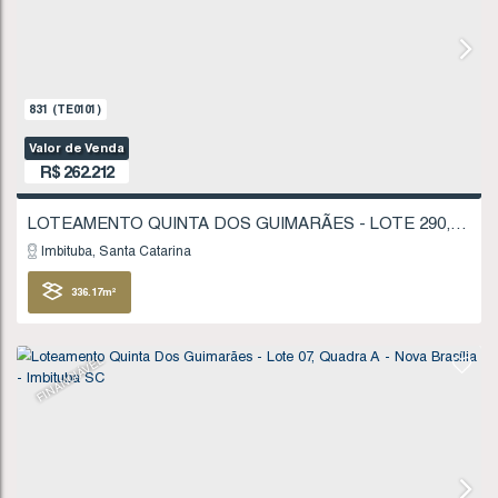
832
(TE0102)
Valor de Venda
R$
251.227
Imbituba
Santa Catarina
350
.94
m²
FINANCIÁVEL