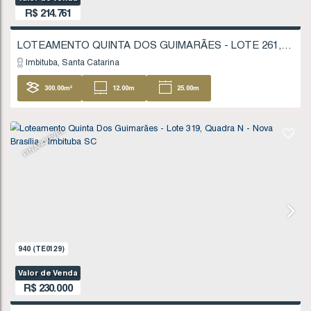
25
.00
m
FINANCIÁVEL
736
(TE0084)
Valor de Venda
R$
214.761