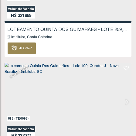
831
(TE0101)
Valor de Venda
R$
262.212
Imbituba
Santa Catarina
336
.17
m²
FINANCIÁVEL