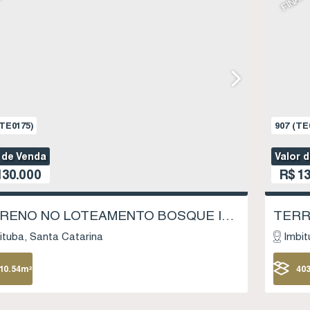
TE0175)
907
(TE
 de Venda
Valor 
30.000
R$
13
TERRENO NO LOTEAMENTO BOSQUE IMBITUBA - LOTE 21, QUADRA 16 - SAMBAQUI - IMBITUBA SC
ituba
Santa Catarina
Imbit
10
.54
m²
40