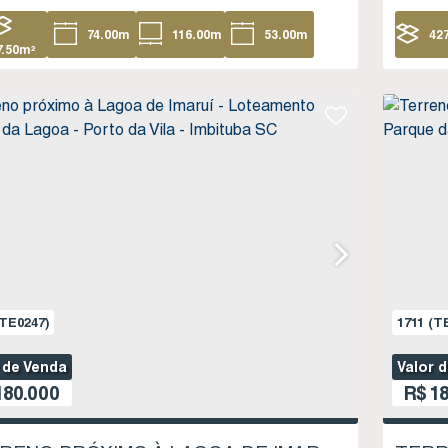
74
.00
m
116
.00
m
53
.00
m
42
7
.50
m²
104
.00
m
TE0247)
1711
(T
 de Venda
Valor 
80.000
R$
18