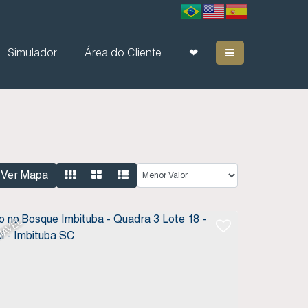
Simulador
Área do Cliente
❤
Ver Mapa
IÁVEL