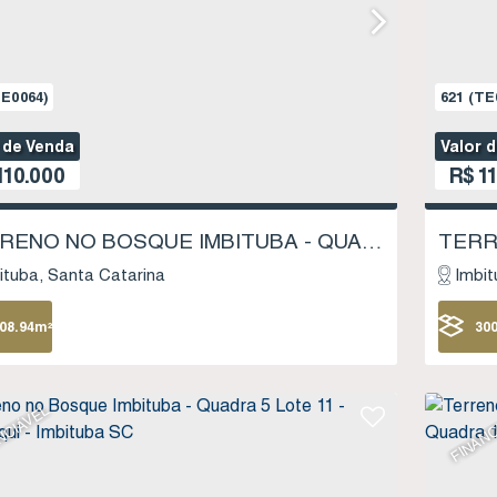
E0064)
621
(TE
 de Venda
Valor 
110.000
R$
11
TERRENO NO BOSQUE IMBITUBA - QUADRA 8 LOTE 04 - SAMBAQUI - IMBITUBA SC
ituba
Santa Catarina
Imbit
08
.94
m²
30
25
NCIÁVEL
FINANC