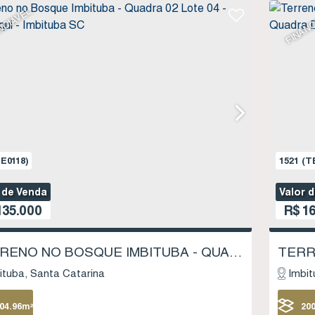
NCIÁVEL
FINANC
E0118)
1521
(T
 de Venda
Valor 
35.000
R$
16
TERRENO NO BOSQUE IMBITUBA - QUADRA 02 LOTE 04 - SAMBAQUI - IMBITUBA SC
ituba
Santa Catarina
Imbit
04
.96
m²
20