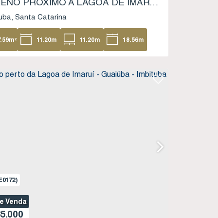
TERRENO PRÓXIMO À LAGOA DE IMARUÍ - LOTEAMENTO PARQUE DA LAGOA - PORTO DA VILA - IMBITUBA SC
uba
Santa Catarina
7
.59
m²
11
.20
m
11
.20
m
18
.56
m
.51
m
E0172)
de Venda
5.000