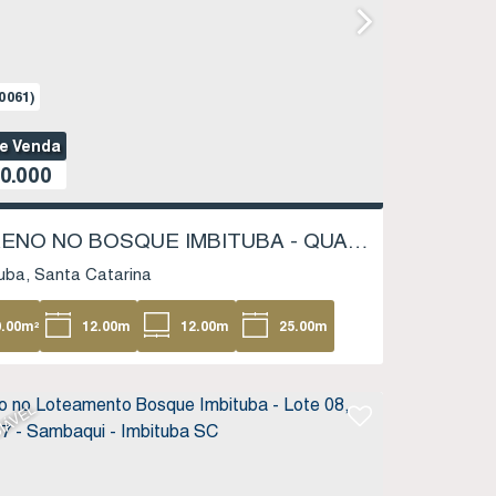
0061)
de Venda
0.000
TERRENO NO BOSQUE IMBITUBA - QUADRA 3 LOTE 18 - SAMBAQUI - IMBITUBA SC
uba
Santa Catarina
0
.00
m²
12
.00
m
12
.00
m
25
.00
m
.00
m
IÁVEL