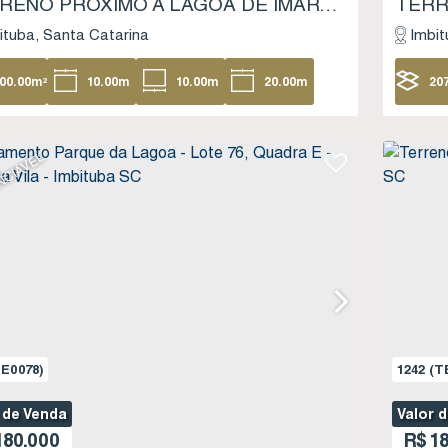
TERRENO PRÓXIMO À LAGOA DE IMARUÍ - LOTEAMENTO PARQUE DA LAGOA - PORTO DA VILA - IMBITUBA SC
ituba
Santa Catarina
Imbit
00
.00
m²
10
.00
m
10
.00
m
20
.00
m
20
20
.00
m
18
NCIÁVEL
E0078)
1242
(T
 de Venda
Valor 
80.000
R$
18