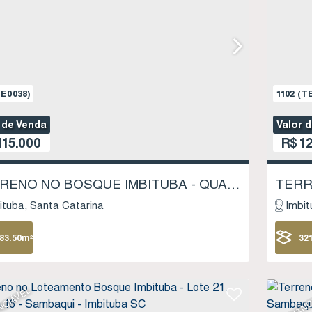
E0038)
1102
(TE
 de Venda
Valor 
115.000
R$
12
TERRENO NO BOSQUE IMBITUBA - QUADRA 5 LOTE 11 - SAMBAQUI - IMBITUBA SC
ituba
Santa Catarina
Imbit
83
.50
m²
32
NCIÁVEL
FINANC