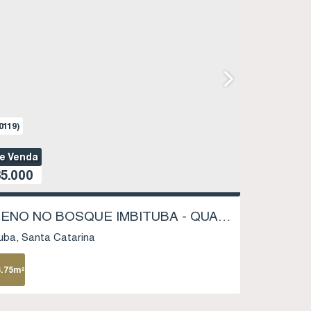
0119)
de Venda
5.000
TERRENO NO BOSQUE IMBITUBA - QUADRA 02 LOTE 05 - SAMBAQUI - IMBITUBA SC
uba
Santa Catarina
3
.75
m²