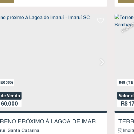
FINANC
E0065)
848
(TE
 de Venda
Valor 
60.000
R$
17
TERRENO PRÓXIMO À LAGOA DE IMARUÍ - IMARUÍ SC
ruí
Santa Catarina
Imbit