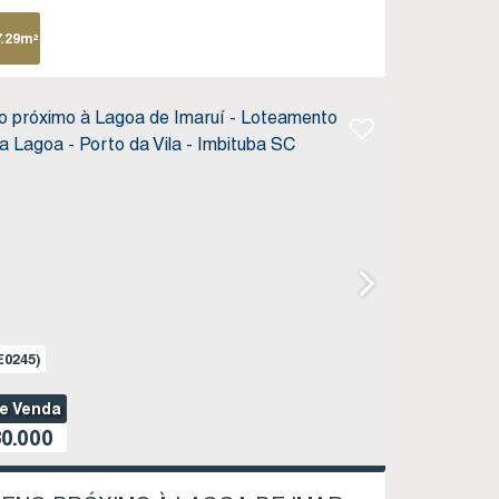
7
.29
m²
E0245)
de Venda
0.000