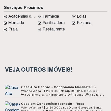
Serviços Próximos
Academias de ginástica
Farmácia
Lojas
Mercado
Panificadora
Pizzaria
Praia
Restaurante
VEJA OUTROS IMÓVEIS!
Casa Alto Padrão - Condomínio Maranata II -
Campo Duna - Garobapa SC
Valor de Venda
R$
2.650.000
Estr. Grp 396, 1285, 88495-000,
3
Dormitório(s)
,
4
Banheiro(s)
,
1
Sala(s)
,
3
Suíte(s)
,
Campo D'una, Garopaba, Santa Catarina, Brasil
Total:
290
.00
m²
,
Terreno:
540
.00
m²
,
Fundos:
18
.00
m
,
Casa em Condomínio fechado - Rosa
Frente:
18
.00
m
,
Lado Direito:
30
.00
m
,
Lado Esquerdo:
Internacional - Campo Duna - Garopaba SC
Valor de Venda
R$
2.150.000
Campo D'una, Garopaba, Santa
30
.00
m