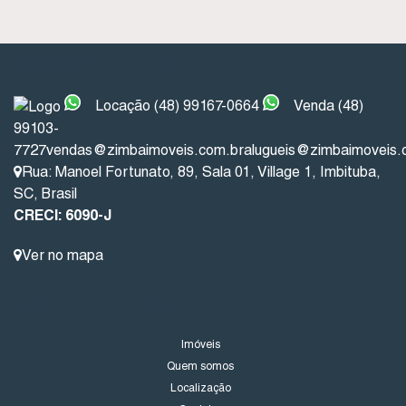
INSTITUCIONAL
Locação (48) 99167-0664
Venda (48)
99103-
7727
vendas@zimbaimoveis.com.br
alugueis@zimbaimoveis.
Rua: Manoel Fortunato
,
89
,
Sala 01
,
Village 1
,
Imbituba
,
SC
,
Brasil
CRECI: 6090-J
Ver no mapa
LINKS DO SITE
Imóveis
Quem somos
Localização