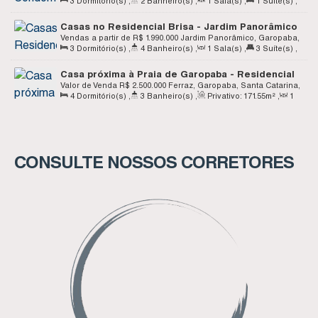
3
Dormitório(s)
,
2
Banheiro(s)
,
1
Sala(s)
,
1
Suíte(s)
,
Catarina, Brasil
1
Vaga(s)
Casas no Residencial Brisa - Jardim Panorâmico
- Garopaba SC
Vendas a partir de
R$
1.990.000
Jardim Panorâmico, Garopaba,
3
Dormitório(s)
,
4
Banheiro(s)
,
1
Sala(s)
,
3
Suíte(s)
,
Santa Catarina, Brasil
Total:
267
.09
~ 268
.68
m²
,
1
Vaga(s)
,
Útil:
106
.28
~ 107
.87
m²
Casa próxima à Praia de Garopaba - Residencial
Áurea - Ferraz - Garopaba SC
Valor de Venda
R$
2.500.000
Ferraz, Garopaba, Santa Catarina,
4
Dormitório(s)
,
3
Banheiro(s)
,
Privativo:
171
.55
m²
,
1
Brasil
Sala(s)
,
2
Suíte(s)
,
2
Vaga(s)
CONSULTE NOSSOS CORRETORES