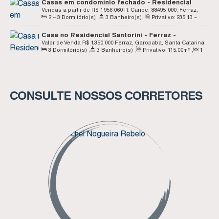
Casas em condomínio fechado - Residencial
Ocean View - Ferraz - Garopaba SC
Vendas a partir de
R$
1.956.060
R. Caribe, 88495-000, Ferraz,
2 ~ 3
Dormitório(s)
,
3
Banheiro(s)
,
Privativo:
235
.13
~
Garopaba, Santa Catarina, Brasil
286
.96
m²
,
1
Sala(s)
,
2 ~ 3
Suíte(s)
,
2
Vaga(s)
Casa no Residencial Santorini - Ferraz -
Garopaba SC
Valor de Venda
R$
1.350.000
Ferraz, Garopaba, Santa Catarina,
3
Dormitório(s)
,
3
Banheiro(s)
,
Privativo:
115
.00
m²
,
1
Brasil
Sala(s)
,
2
Suíte(s)
,
1
Vaga(s)
CONSULTE NOSSOS CORRETORES