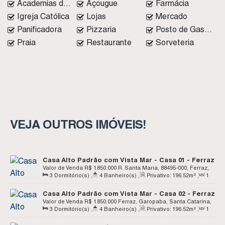
Academias de ginástica
Açougue
Farmácia
Igreja Católica
Lojas
Mercado
Panificadora
Pizzaria
Posto de Gasolina
Praia
Restaurante
Sorveteria
VEJA OUTROS IMÓVEIS!
Casa Alto Padrão com Vista Mar - Casa 01 - Ferraz
- Garopaba SC
Valor de Venda
R$
1.850.000
R. Santa Maria, 88495-000, Ferraz,
3
Dormitório(s)
,
4
Banheiro(s)
,
Privativo:
196
.52
m²
,
1
Garopaba, Santa Catarina, Brasil
Sala(s)
,
3
Suíte(s)
,
1
Vaga(s)
Casa Alto Padrão com Vista Mar - Casa 02 - Ferraz
- Garopaba SC
Valor de Venda
R$
1.850.000
Ferraz, Garopaba, Santa Catarina,
3
Dormitório(s)
,
4
Banheiro(s)
,
Privativo:
196
.52
m²
,
1
Brasil
Sala(s)
,
3
Suíte(s)
,
1
Vaga(s)