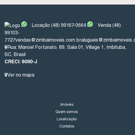
INSTITUCIONAL
Locação (48) 99167-0664
Venda (48)
99103-
7727
vendas@zimbaimoveis.com.br
alugueis@zimbaimoveis.
Rua: Manoel Fortunato
,
89
,
Sala 01
,
Village 1
,
Imbituba
,
SC
,
Brasil
CRECI: 6090-J
Ver no mapa
LINKS DO SITE
Imóveis
Quem somos
Localização
Contatos