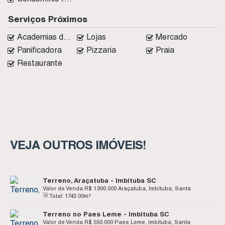
Serviços Próximos
Academias de ginástica
Lojas
Mercado
Panificadora
Pizzaria
Praia
Restaurante
VEJA OUTROS IMÓVEIS!
Terreno, Araçatuba - Imbituba SC
Valor de Venda
R$
1.900.000
Araçatuba, Imbituba, Santa
Total:
1743
.00
m²
Catarina, Brasil
Terreno no Paes Leme - Imbituba SC
Valor de Venda
R$
550.000
Paes Leme, Imbituba, Santa