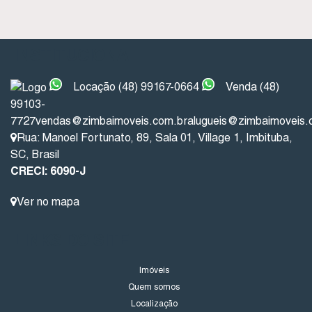
INSTITUCIONAL
Locação (48) 99167-0664
Venda (48)
99103-
7727
vendas@zimbaimoveis.com.br
alugueis@zimbaimoveis.
Rua: Manoel Fortunato
,
89
,
Sala 01
,
Village 1
,
Imbituba
,
SC
,
Brasil
CRECI: 6090-J
Ver no mapa
LINKS DO SITE
Imóveis
Quem somos
Localização