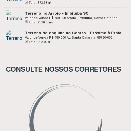
Total:
373
.38
m²
Catarina, Brasil
Terreno no Arroio - Imbituba SC
Valor de Venda
R$
750.000
Arroio , Imbituba, Santa Catarina,
Total:
2090
.00
m²
Brasil
Terreno de esquina no Centro - Próximo à Praia
da Vila - Imbituba SC
Valor de Venda
R$
480.000
Av. Santa Catarina, 88780-000,
Total:
228
.00
m²
Centro, Imbituba, Santa Catarina, Brasil
CONSULTE NOSSOS CORRETORES