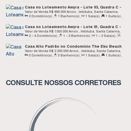
80
.00
m²
,
1
Vaga(s)
,
Terreno:
316
.25
m²
,
Fundos:
11
.50
m
,
Casa no Loteamento Awyra - Lote 03, Quadra C -
Frente:
11
.50
m
,
Lado Direito:
27
.50
m
,
Lado Esquerdo:
27
.50
m
Arroio- Imbituba SC
Valor de Venda
R$
890.000
Arroio , Imbituba, Santa Catarina,
2
Dormitório(s)
,
1
Banheiro(s)
,
1
Sala(s)
,
1
Suíte(s)
,
Brasil
Total:
134
.00
m²
,
1
Vaga(s)
,
Terreno:
1000
.00
m²
Casa no Loteamento Awyra - Lote 01, Quadra C -
Arroio - Imbituba SC
Valor de Venda
R$
1.050.000
Arroio , Imbituba, Santa Catarina,
2 ~ 4
Dormitório(s)
,
1 ~ 2
Banheiro(s)
,
1 ~ 2
Sala(s)
,
Brasil
Total:
120
.00
m²
,
Terreno:
995
.23
m²
Casa Alto Padrão no Condomínio The Eko Beach
Resort - Arroio - Imbituba SC
Valor de Venda
R$
2.200.000
Arroio , Imbituba, Santa Catarina,
3
Dormitório(s)
,
3
Banheiro(s)
,
1
Sala(s)
,
1
Suíte(s)
,
Brasil
Total:
165
.33
m²
,
4
Vaga(s)
,
Terreno:
1124
.94
m²
CONSULTE NOSSOS CORRETORES