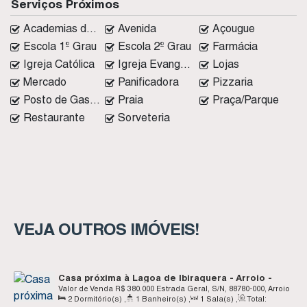
Serviços Próximos
Academias de ginástica
Avenida
Açougue
Escola 1º Grau
Escola 2º Grau
Farmácia
Igreja Católica
Igreja Evangélica
Lojas
Mercado
Panificadora
Pizzaria
Posto de Gasolina
Praia
Praça/Parque
Restaurante
Sorveteria
VEJA OUTROS IMÓVEIS!
Casa próxima à Lagoa de Ibiraquera - Arroio -
Imbituba SC
Valor de Venda
R$
380.000
Estrada Geral, S/N, 88780-000, Arroio
2
Dormitório(s)
,
1
Banheiro(s)
,
1
Sala(s)
,
Total:
, Imbituba, Santa Catarina, Brasil