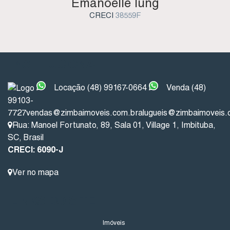
Emanoelle Iung
CRECI
38559F
INSTITUCIONAL
Locação (48) 99167-0664
Venda (48)
99103-
7727
vendas@zimbaimoveis.com.br
alugueis@zimbaimoveis.
Rua: Manoel Fortunato
,
89
,
Sala 01
,
Village 1
,
Imbituba
,
SC
,
Brasil
CRECI: 6090-J
Ver no mapa
LINKS DO SITE
Imóveis