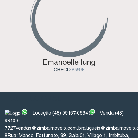
Emanoelle Iung
CRECI
38559F
INSTITUCIONAL
Locação (48) 99167-0664
Venda (48)
99103-
7727
vendas@zimbaimoveis.com.br
alugueis@zimbaimoveis.
Rua: Manoel Fortunato
,
89
,
Sala 01
,
Village 1
,
Imbituba
,