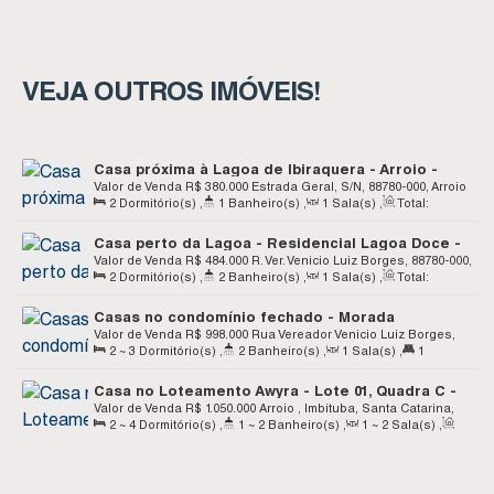
VEJA OUTROS IMÓVEIS!
Casa próxima à Lagoa de Ibiraquera - Arroio -
Imbituba SC
Valor de Venda
R$
380.000
Estrada Geral, S/N, 88780-000, Arroio
2
Dormitório(s)
,
1
Banheiro(s)
,
1
Sala(s)
,
Total:
, Imbituba, Santa Catarina, Brasil
80
.00
m²
,
1
Vaga(s)
,
Terreno:
316
.25
m²
,
Fundos:
11
.50
m
,
Casa perto da Lagoa - Residencial Lagoa Doce -
Frente:
11
.50
m
,
Lado Direito:
27
.50
m
,
Lado Esquerdo:
27
.50
m
Loteamento Awyra - Arroio - Imbituba SC
Valor de Venda
R$
484.000
R. Ver. Venicio Luiz Borges, 88780-000,
2
Dormitório(s)
,
2
Banheiro(s)
,
1
Sala(s)
,
Total:
Arroio , Imbituba, Santa Catarina, Brasil
76
.47
m²
,
Terreno:
168
.59
m²
Casas no condomínio fechado - Morada
Residencial Ecoeficiente - Arroio - Imbituba SC
Valor de Venda
R$
998.000
Rua Vereador Venicio Luiz Borges,
2 ~ 3
Dormitório(s)
,
2
Banheiro(s)
,
1
Sala(s)
,
1
88780-000, Arroio , Imbituba, Santa Catarina, Brasil
Suíte(s)
,
Total:
157
.21
~ 232
.50
m²
,
1
Vaga(s)
Casa no Loteamento Awyra - Lote 01, Quadra C -
Arroio - Imbituba SC
Valor de Venda
R$
1.050.000
Arroio , Imbituba, Santa Catarina,
2 ~ 4
Dormitório(s)
,
1 ~ 2
Banheiro(s)
,
1 ~ 2
Sala(s)
,
Brasil
Total:
120
.00
m²
,
Terreno:
995
.23
m²