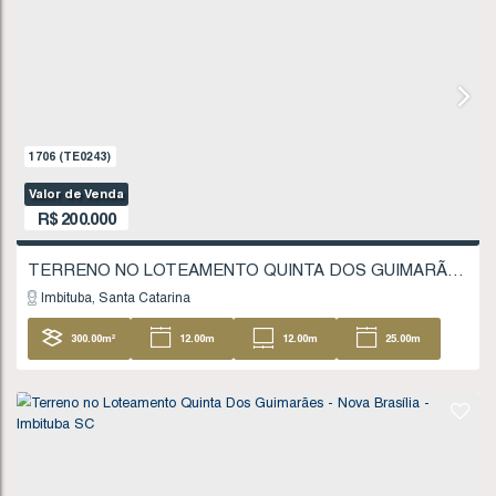
18
.51
m
FINANCIÁVEL
662
(TE0078)
Valor de Venda
R$
180.000
Imbituba
Santa Catarina