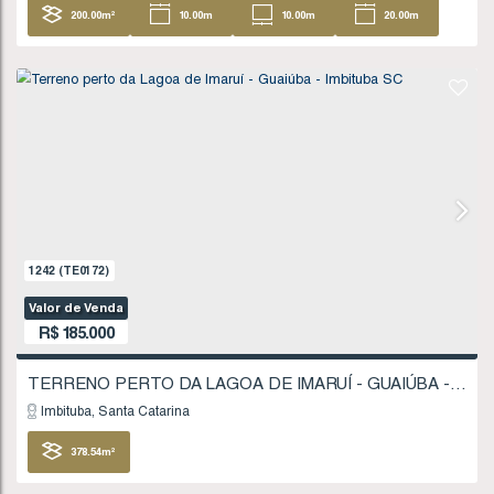
1723
(TE0247)
Valor de Venda
R$
180.000
Imbituba
Santa Catarina
200
.00
m²
10
.00
m
10
.00
m
20
20
.00
m