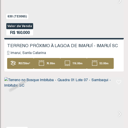
Valor de Venda
R$
135.000
Imbituba
Santa Catarina
404
.96
m²
FINANCIÁVEL