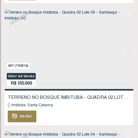
321
.86
m²
FINANCIÁVEL
1277
(TE0175)
Valor de Venda
R$
130.000