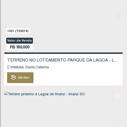
R$
135.000
Imbituba
Santa Catarina
403
.75
m²
FINANCIÁVEL
906
(TE0118)