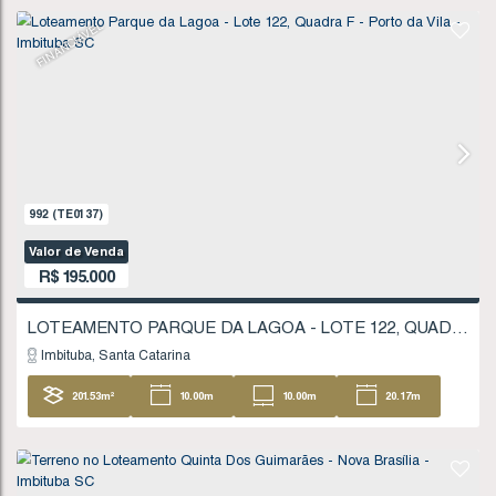
1711
(TE0245)
Valor de Venda
R$
180.000
Imbituba
Santa Catarina
207
.59
m²
11
.20
m
11
.20
m
18