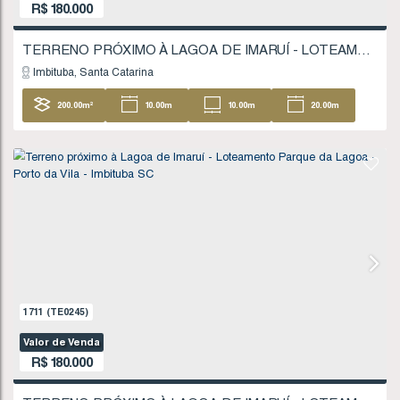
630
(TE0065)
Valor de Venda
R$
160.000
TERRENO PRÓXIMO À LAGOA DE IMARUÍ - IM
Imaruí
Santa Catarina
7457
.50
m²
74
.00
m
116
.00
m
53
104
.00
m
FINANCIÁVEL