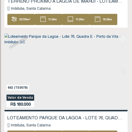
848
(TE0112)
Valor de Venda
R$
170.000
Imbituba
Santa Catarina
427
.29
m²