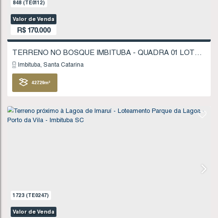
1521
(TE0218)
Valor de Venda
R$
160.000
Imbituba
Santa Catarina
200
.00
m²