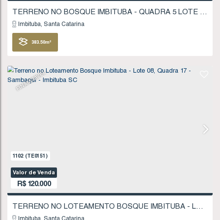
FINANCIÁVEL
433
(TE0038)
Valor de Venda
R$
115.000
Imbituba
Santa Catarina
383
.50
m²