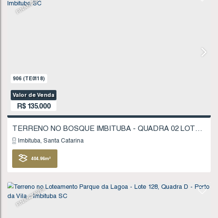
Imbituba
Santa Catarina
310
.54
m²
FINANCIÁVEL
907
(TE0119)
Valor de Venda