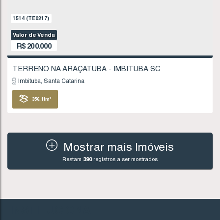
Imbituba
Santa Catarina
378
.54
m²
FINANCIÁVEL
Mostrar mais Imóveis
Restam
390
registros a ser mostrados
992
(TE0137)
Valor de Venda
R$
195.000
INSTITUCIONAL