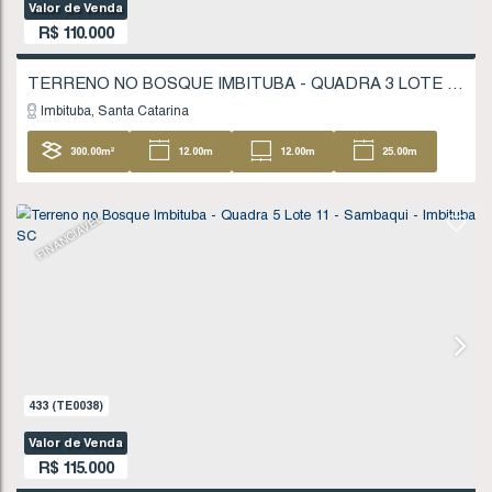
621
(TE0061)
Valor de Venda
R$
110.000
Imbituba
Santa Catarina
300
.00
m²
12
.00
m
12
.00
m
25
25
.00
m