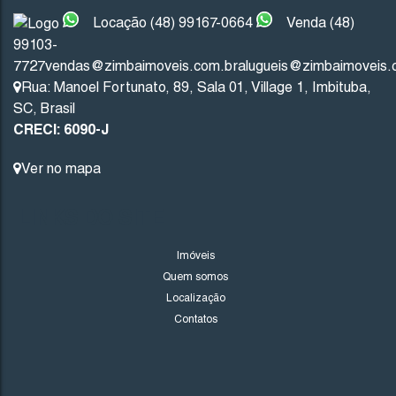
Locação (48) 99167-0664
Venda (48)
99103-
Imbituba
Santa Catarina
7727
vendas@zimbaimoveis.com.br
alugueis@zimbaimoveis.
Rua: Manoel Fortunato
,
89
,
Sala 01
,
Village 1
,
Imbituba
,
201
.53
m²
10
.00
m
10
.00
m
20
SC
,
Brasil
CRECI: 6090-J
20
.13
m
Ver no mapa
LINKS DO SITE
Imóveis
Quem somos
Localização
Contatos
1706
(TE0243)
Valor de Venda