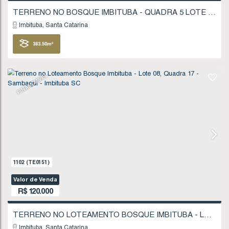
FINANCIÁVEL
433
(TE0038)
Valor de Venda
R$
115.000
Imbituba
Santa Catarina
383
.50
m²