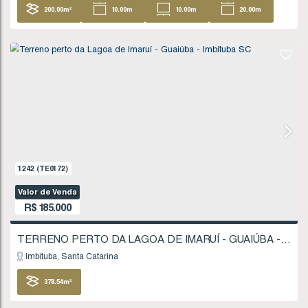
1723
(TE0247)
Valor de Venda
R$
180.000
Imbituba
Santa Catarina
200
.00
m²
10
.00
m
10
.00
m
20
20
.00
m