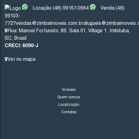
Locação (48) 99167-0664
Venda (48)
99103-
Imbituba
Santa Catarina
7727
vendas@zimbaimoveis.com.br
alugueis@zimbaimoveis.
Rua: Manoel Fortunato
,
89
,
Sala 01
,
Village 1
,
Imbituba
,
201
.53
m²
10
.00
m
10
.00
m
20
SC
,
Brasil
CRECI: 6090-J
20
.13
m
Ver no mapa
LINKS DO SITE
Imóveis
Quem somos
Localização
Contatos
1706
(TE0243)
Valor de Venda