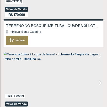
1521
(TE0218)
Valor de Venda
R$
160.000
Imbituba
Santa Catarina
200
.00
m²