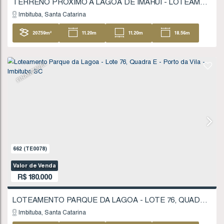
848
(TE0112)
Valor de Venda
R$
170.000
Imbituba
Santa Catarina
427
.29
m²