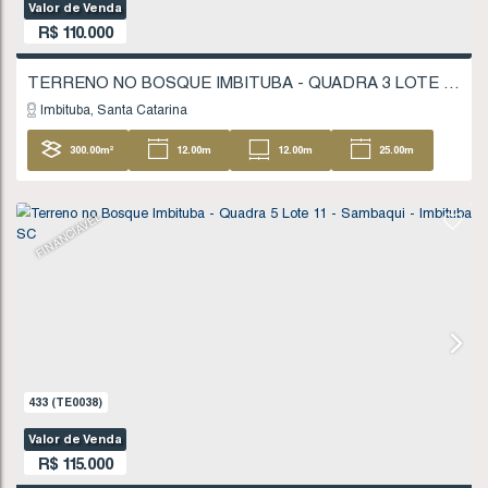
621
(TE0061)
Valor de Venda
R$
110.000
Imbituba
Santa Catarina
300
.00
m²
12
.00
m
12
.00
m
25
25
.00
m