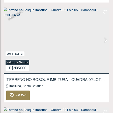
321
.86
m²
FINANCIÁVEL
1277
(TE0175)
Valor de Venda
R$
130.000