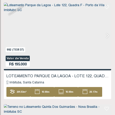
1711
(TE0245)
Valor de Venda
R$
180.000
Imbituba
Santa Catarina
207
.59
m²
11
.20
m
11
.20
m
18