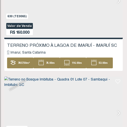
Valor de Venda
R$
135.000
Imbituba
Santa Catarina
404
.96
m²
FINANCIÁVEL