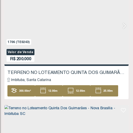
18
.51
m
FINANCIÁVEL
662
(TE0078)
Valor de Venda
R$
180.000
Imbituba
Santa Catarina