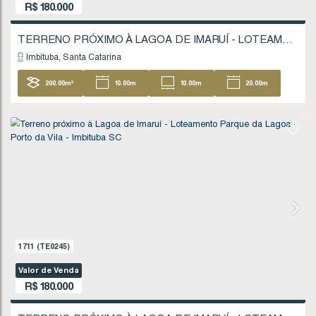
630
(TE0065)
Valor de Venda
R$
160.000
TERRENO PRÓXIMO À LAGOA DE IMARUÍ - IM
Imaruí
Santa Catarina
7457
.50
m²
74
.00
m
116
.00
m
53
104
.00
m
FINANCIÁVEL