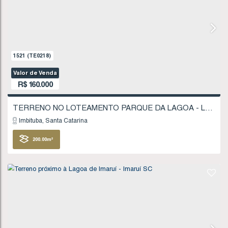
R$
135.000
Imbituba
Santa Catarina
403
.75
m²
FINANCIÁVEL
906
(TE0118)