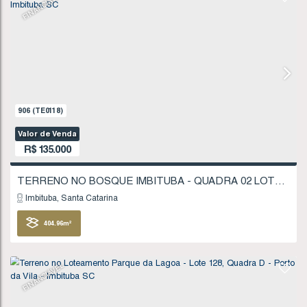
Imbituba
Santa Catarina
310
.54
m²
FINANCIÁVEL
907
(TE0119)
Valor de Venda