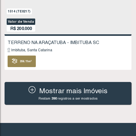
Imbituba
Santa Catarina
378
.54
m²
FINANCIÁVEL
Mostrar mais Imóveis
Restam
390
registros a ser mostrados
992
(TE0137)
Valor de Venda
R$
195.000
INSTITUCIONAL