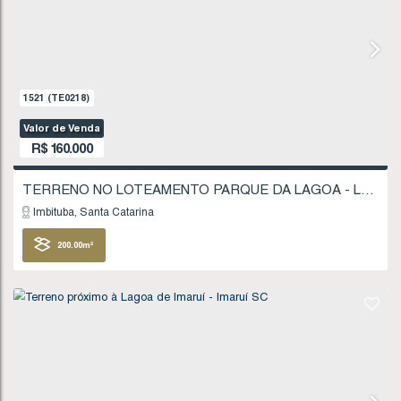
R$
135.000
Imbituba
Santa Catarina
403
.75
m²
FINANCIÁVEL
906
(TE0118)