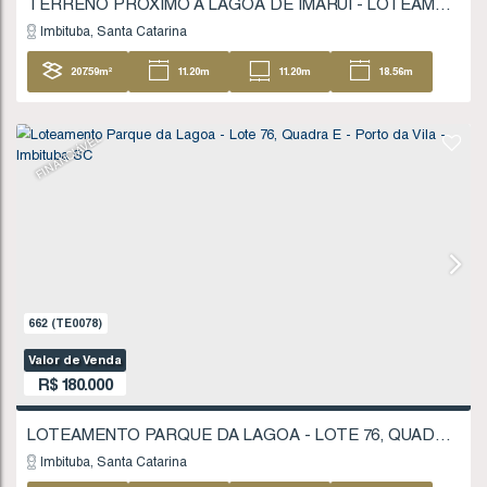
848
(TE0112)
Valor de Venda
R$
170.000
Imbituba
Santa Catarina
427
.29
m²