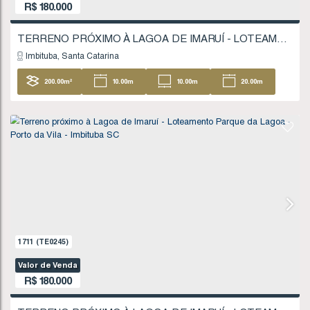
630
(TE0065)
Valor de Venda
R$
160.000
TERRENO PRÓXIMO À LAGOA DE IMARUÍ - IM
Imaruí
Santa Catarina
7457
.50
m²
74
.00
m
116
.00
m
53
104
.00
m
FINANCIÁVEL