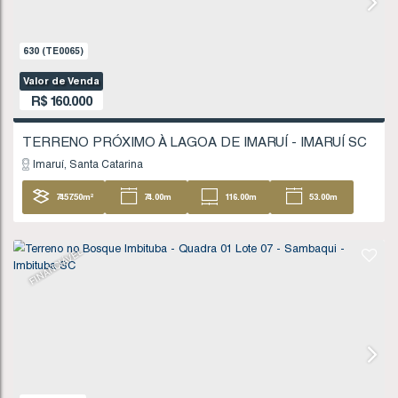
Valor de Venda
R$
135.000
Imbituba
Santa Catarina
404
.96
m²
FINANCIÁVEL