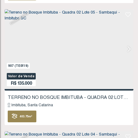
321
.86
m²
FINANCIÁVEL
1277
(TE0175)
Valor de Venda
R$
130.000