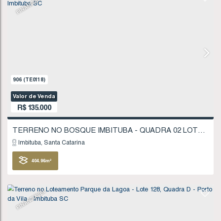
Imbituba
Santa Catarina
310
.54
m²
FINANCIÁVEL
907
(TE0119)
Valor de Venda