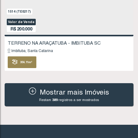
Imbituba
Santa Catarina
378
.54
m²
FINANCIÁVEL
Mostrar mais Imóveis
Restam
389
registros a ser mostrados
992
(TE0137)
Valor de Venda
R$
195.000
INSTITUCIONAL