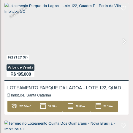
1711
(TE0245)
Valor de Venda
R$
180.000
Imbituba
Santa Catarina
207
.59
m²
11
.20
m
11
.20
m
18