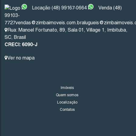
Locação (48) 99167-0664
Venda (48)
99103-
Imbituba
Santa Catarina
7727
vendas@zimbaimoveis.com.br
alugueis@zimbaimoveis.
Rua: Manoel Fortunato
,
89
,
Sala 01
,
Village 1
,
Imbituba
,
201
.53
m²
10
.00
m
10
.00
m
20
SC
,
Brasil
CRECI: 6090-J
20
.13
m
Ver no mapa
LINKS DO SITE
Imóveis
Quem somos
Localização
Contatos
1706
(TE0243)
Valor de Venda