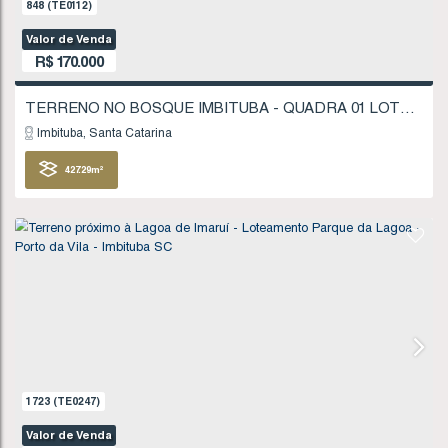
1521
(TE0218)
Valor de Venda
R$
160.000
Imbituba
Santa Catarina
200
.00
m²