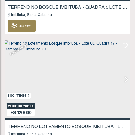
FINANCIÁVEL
433
(TE0038)
Valor de Venda
R$
115.000
Imbituba
Santa Catarina
383
.50
m²