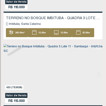
621
(TE0061)
Valor de Venda
R$
110.000
Imbituba
Santa Catarina
300
.00
m²
12
.00
m
12
.00
m
25
25
.00
m