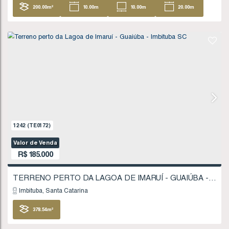
1723
(TE0247)
Valor de Venda
R$
180.000
Imbituba
Santa Catarina
200
.00
m²
10
.00
m
10
.00
m
20
20
.00
m