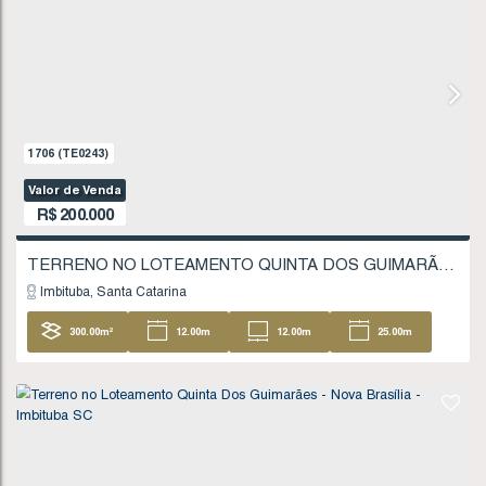
18
.51
m
FINANCIÁVEL
662
(TE0078)
Valor de Venda
R$
180.000
Imbituba
Santa Catarina