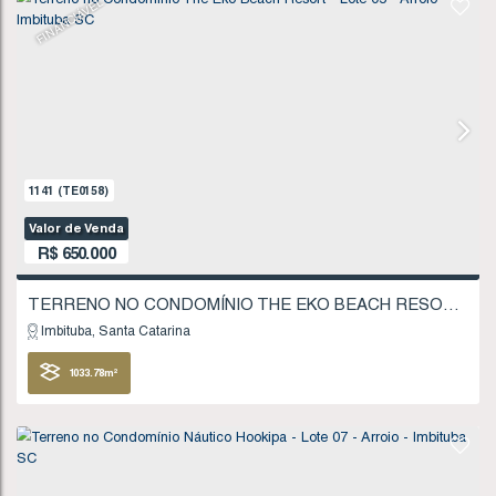
1168
(TE0160)
Valor de Venda
R$
490.000
Imbituba
Santa Catarina
300
.00
m²
12
.00
m
12
.00
m
25
25
.00
m
FINANCIÁVEL