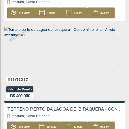
1686
(TE0239)
Valor de Venda
R$
420.000
Imbituba
Santa Catarina
480
.00
m²
FINANCIÁVEL