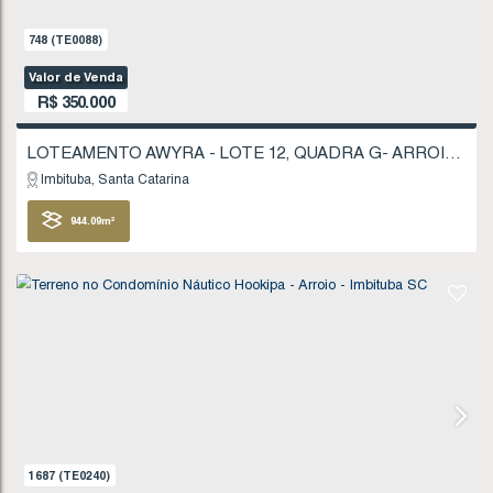
Imbituba
Santa Catarina
944
.09
m²
FINANCIÁVEL
748
(TE0088)
Valor de Venda