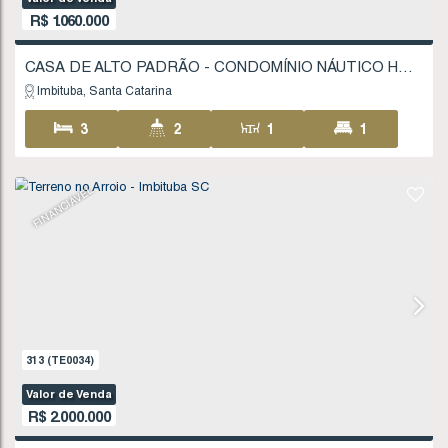
600
.00
m²
20
.00
m
20
.00
m
30
30
.00
m
FINANCIÁVEL
1105
(TE0152)
Valor de Venda
R$
700.000