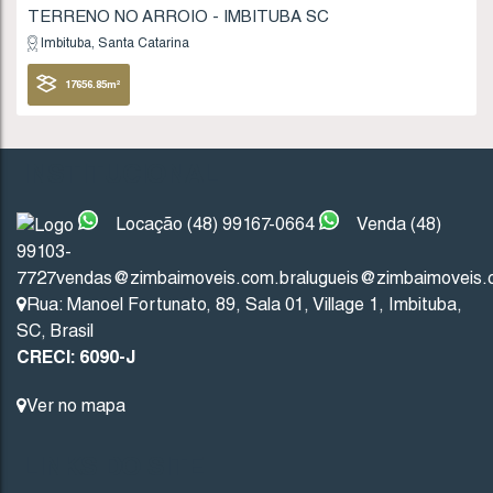
Imbituba
Santa Catarina
1227
.10
m²
FINANCIÁVEL
INSTITUCIONAL
Locação (48) 99167-0664
Venda (48)
99103-
7727
vendas@zimbaimoveis.com.br
alugueis@zimbaimoveis.
Rua: Manoel Fortunato
,
89
,
Sala 01
,
Village 1
,
Imbituba
,
SC
,
Brasil
CRECI: 6090-J
409
(TE0035)
Ver no mapa
Valor de Venda
LINKS DO SITE
R$
750.000