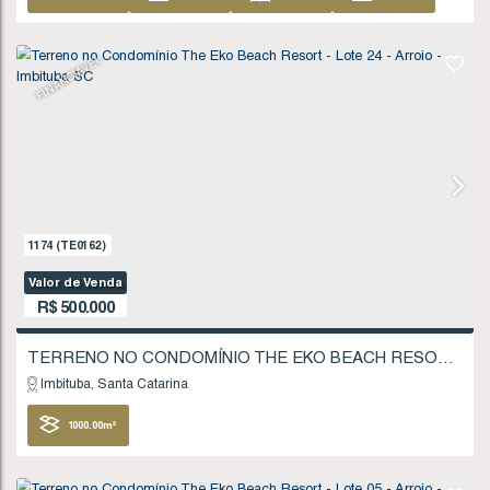
888
(TE0117)
Valor de Venda
R$
420.000
Imbituba
Santa Catarina
510
.00
m²
17
.00
m
17
.00
m
30
30
.00
m
FINANCIÁVEL