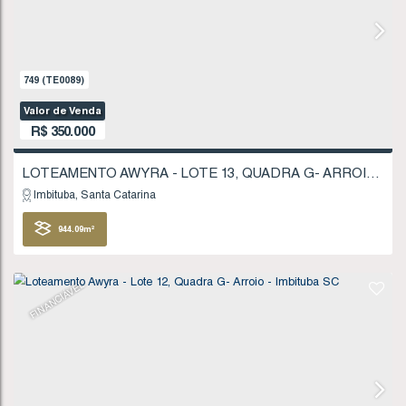
1026
.33
m²
FINANCIÁVEL
749
(TE0089)
Valor de Venda
R$
350.000