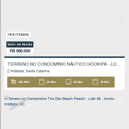
1174
(TE0162)
Valor de Venda
R$
500.000
Imbituba
Santa Catarina
1000
.00
m²