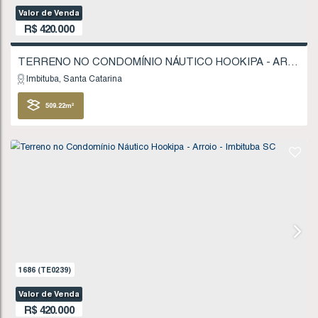
R$
350.000
Imbituba
Santa Catarina
944
.09
m²
1687
(TE0240)