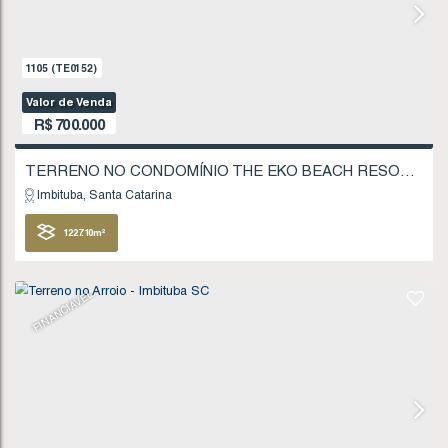
FINANCIÁVEL
1141
(TE0158)
Valor de Venda
R$
650.000
Imbituba
Santa Catarina
1033
.78
m²