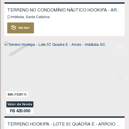
Valor de Venda
R$
420.000
Imbituba
Santa Catarina
509
.22
m²