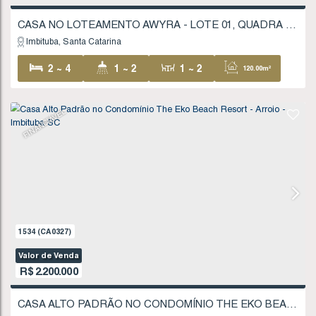
Valor de Venda
R$
998.000
Imbituba
Santa Catarina
2 ~ 3
2
1
1
157
.21
~ 232
.50
m²