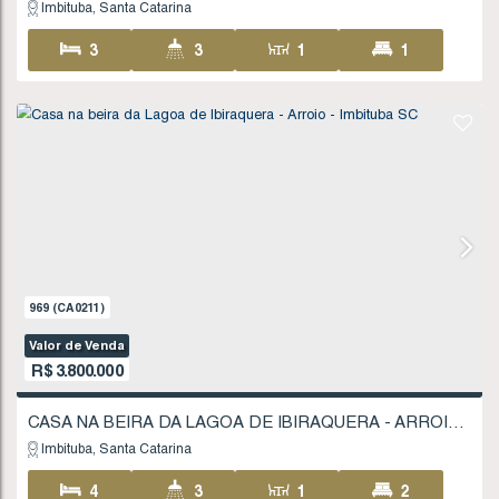
1470
(CA0318)
Valor de Venda
R$
1.050.000
Imbituba
Santa Catarina
2 ~ 4
1 ~ 2
1 ~ 2
12
995
.23
m²
FINANCIÁVEL