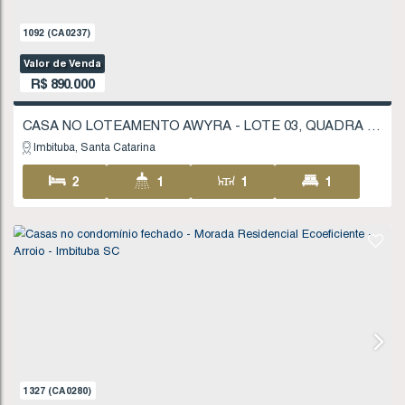
Imbituba
Santa Catarina
2
2
1
76
168
.59
m²
1092
(CA0237)
Valor de Venda