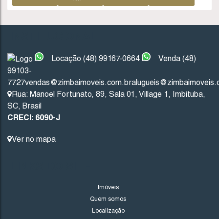
INSTITUCIONAL
1534
(CA0327)
Valor de Venda
Locação (48) 99167-0664
Venda (48)
R$
2.200.000
99103-
7727
vendas@zimbaimoveis.com.br
alugueis@zimbaimoveis.
Rua: Manoel Fortunato
,
89
,
Sala 01
,
Village 1
,
Imbituba
,
SC
,
Brasil
Imbituba
Santa Catarina
CRECI: 6090-J
3
3
1
Ver no mapa
4
165
.33
m²
1124
.94
m²
LINKS DO SITE
Imóveis
Quem somos
Localização