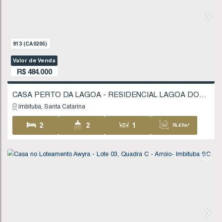
2
1
1
80
1
316
.25
m²
11
.50
m
11
FINANCIÁVEL
27
.50
m
27
.50
m
913
(CA0205)
Valor de Venda
R$
484.000