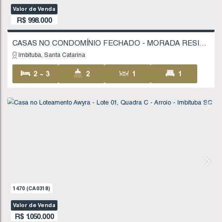
R$
890.000
Imbituba
Santa Catarina
2
1
1
1
134
.00
m²
1000
.00
m²
1327
(CA0280)