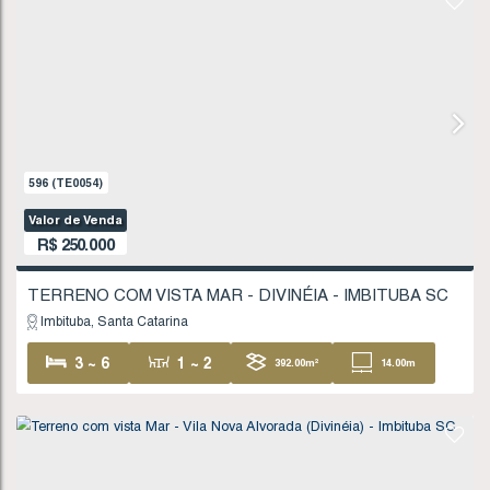
596
(TE0054)
Valor de Venda
R$
250.000