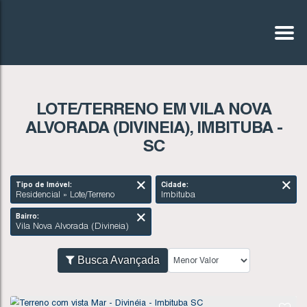
LOTE/TERRENO EM VILA NOVA
ALVORADA (DIVINEIA), IMBITUBA -
SC
Tipo de Imóvel:
Cidade:
Residencial » Lote/Terreno
Imbituba
Bairro:
Vila Nova Alvorada (Divineia)
Busca Avançada