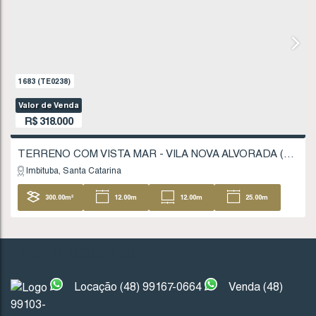
TERRENO COM VISTA MAR - DIVINÉIA - IMBI
Imbituba
Santa Catarina
3 ~ 6
1 ~ 2
392
.00
m²
14
28
.00
m
INSTITUCIONAL
1683
(TE0238)
Locação (48) 99167-0664
Venda (48)
Valor de Venda
99103-
R$
318.000