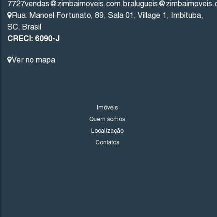
7727
vendas@zimbaimoveis.com.br
alugueis@zimbaimoveis.
Rua: Manoel Fortunato
,
89
,
Sala 01
,
Village 1
,
Imbituba
,
SC
,
Brasil
CRECI: 6090-J
Imbituba
Santa Catarina
Ver no mapa
300
.00
m²
12
.00
m
12
.00
m
25
LINKS DO SITE
25
.00
m
Imóveis
Quem somos
Localização
Contatos
NOVIDADES