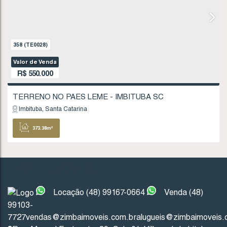
319
.00
m²
11
.20
m
11
.00
m
29
29
.00
m
INSTITUCIONAL
358
(TE0028)
Valor de Venda
Locação (48) 99167-0664
Venda (48)
R$
550.000
99103-
7727
vendas@zimbaimoveis.com.br
alugueis@zimbaimoveis.