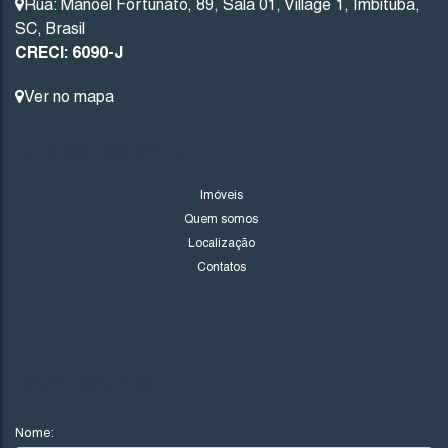
Rua: Manoel Fortunato
,
89
,
Sala 01
,
Village 1
,
Imbituba
,
TERRENO NO PAES LEME - IMBITUBA SC
SC
,
Brasil
Imbituba
Santa Catarina
CRECI: 6090-J
373
.38
m²
Ver no mapa
LINKS DO SITE
Imóveis
Quem somos
Localização
Contatos
NOVIDADES
Nome: