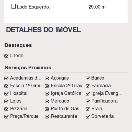
Lado Esquerdo:
29
.00
m
DETALHES DO IMÓVEL
Destaques
Litoral
Serviços Próximos
Academias de ginástica
Açougue
Banco
Escola 1º Grau
Escola 2º Grau
Farmácia
Hospital
Igreja Católica
Igreja Evangélica
Lojas
Mercado
Panificadora
Pizzaria
Posto de Gasolina
Praia
Praça/Parque
Restaurante
Sorveteria