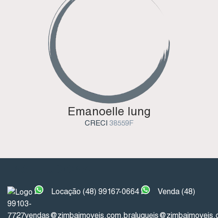
Emanoelle Iung
CRECI
38559F
INSTITUCIONAL
Locação (48) 99167-0664
Venda (48)
99103-
7727
vendas@zimbaimoveis.com.br
alugueis@zimbaimoveis.