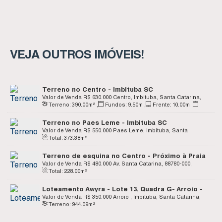
VEJA OUTROS IMÓVEIS!
Terreno no Centro - Imbituba SC
Valor de Venda
R$
630.000
Centro, Imbituba, Santa Catarina,
Terreno:
390
.00
m²
,
Fundos:
9
.50
m
,
Frente:
10
.00
m
,
Brasil
Lado Direito:
40
.00
m
,
Lado Esquerdo:
40
.00
m
Terreno no Paes Leme - Imbituba SC
Valor de Venda
R$
550.000
Paes Leme, Imbituba, Santa
Total:
373
.38
m²
Catarina, Brasil
Terreno de esquina no Centro - Próximo à Praia
da Vila - Imbituba SC
Valor de Venda
R$
480.000
Av. Santa Catarina, 88780-000,
Total:
228
.00
m²
Centro, Imbituba, Santa Catarina, Brasil
Loteamento Awyra - Lote 13, Quadra G- Arroio -
Imbituba SC
Valor de Venda
R$
350.000
Arroio , Imbituba, Santa Catarina,
Terreno:
944
.09
m²
Brasil