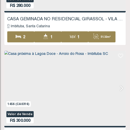
1
324
.06
m²
1647
(CA0360)
Valor de Venda
R$
280.000