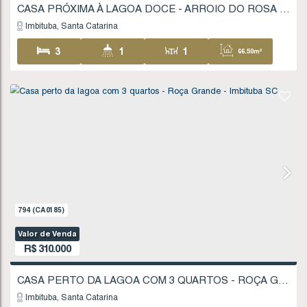
Imbituba
Santa Catarina
2
1
1
51
1
1456
(CA0316)
Valor de Venda
R$
300.000