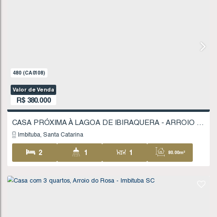
Valor de Venda
R$
320.000
CASA GEMINADA NA NOVA BRASÍLIA - IMBITU
Imbituba
Santa Catarina
2
1
1
49
1
160
.00
m²