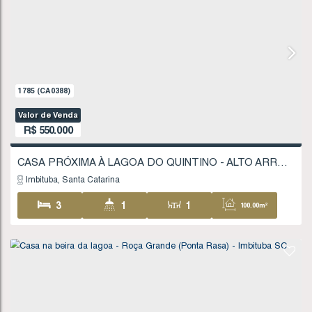
Imbituba
Santa Catarina
2
2
1
1
84
.00
m²
1510
(CA0323)
Valor de Venda
R$
520.000