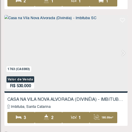
1
118
.08
m²
FINANCIÁVEL
913
(CA0205)
Valor de Venda
R$
484.000
Imbituba
Santa Catarina