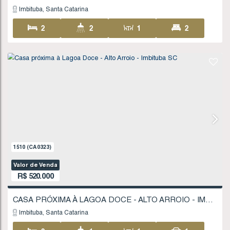
1773
(CA0387)
Valor de Venda
R$
479.000
CASA NO CAMPESTRE - IMBITUBA SC
Imbituba
Santa Catarina
2
2
1
64