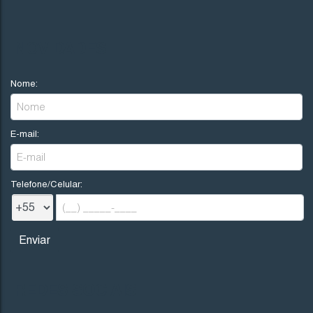
1595
(CA0345)
Valor de Venda
NOVIDADES
R$
530.000
Nome:
Imbituba
Santa Catarina
E-mail:
3
1
1
30
12
.00
m
12
.00
m
25
.00
m
25
Telefone/Celular:
REDES SOCIAIS