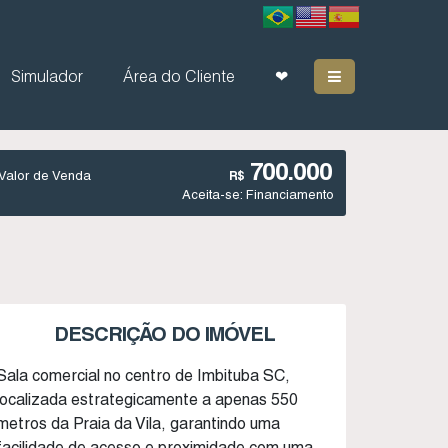
Simulador
Área do Cliente
❤
700.000
Valor de Venda
R$
Aceita-se: Financiamento
DESCRIÇÃO DO IMÓVEL
Sala comercial no centro de Imbituba SC,
localizada estrategicamente a apenas 550
metros da Praia da Vila, garantindo uma
facilidade de acesso e proximidade com uma