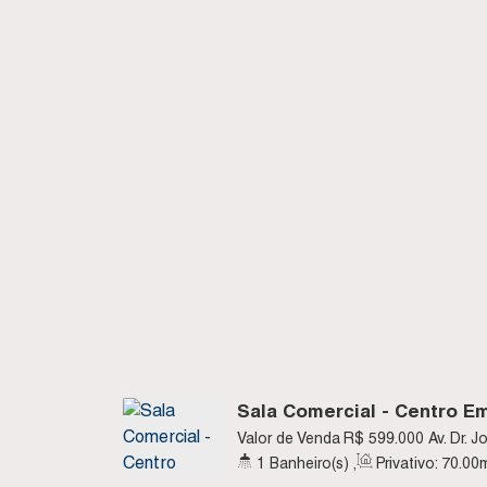
Sala Comercial - Centro Em
Imbituba SC
Valor de Venda
R$
599.000
Av. Dr. 
Imbituba, Santa Catarina, Brasil
1
Banheiro(s)
,
Privativo:
70
.00