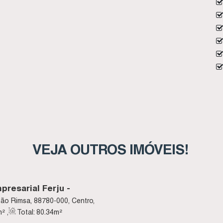
VEJA OUTROS IMÓVEIS!
presarial Ferju -
João Rimsa, 88780-000, Centro,
m²
,
Total:
80
.34
m²