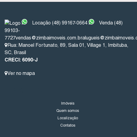
INSTITUCIONAL
Locação (48) 99167-0664
Venda (48)
99103-
7727
vendas@zimbaimoveis.com.br
alugueis@zimbaimoveis.
Rua: Manoel Fortunato
,
89
,
Sala 01
,
Village 1
,
Imbituba
,
SC
,
Brasil
CRECI: 6090-J
Ver no mapa
LINKS DO SITE
Imóveis
Quem somos
Localização
Contatos