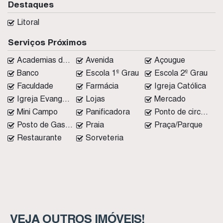
Destaques
Litoral
Serviços Próximos
Academias de ginástica
Avenida
Açougue
Banco
Escola 1º Grau
Escola 2º Grau
Faculdade
Farmácia
Igreja Católica
Igreja Evangélica
Lojas
Mercado
Mini Campo
Panificadora
Ponto de circular
Posto de Gasolina
Praia
Praça/Parque
Restaurante
Sorveteria
VEJA OUTROS IMÓVEIS!