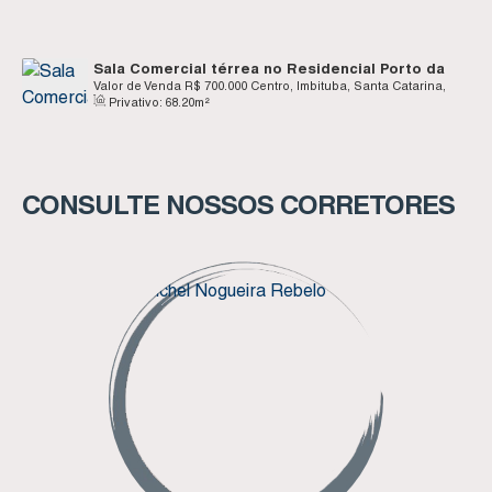
Sala Comercial térrea no Residencial Porto da
Vila - Centro - Imbituba SC
Valor de Venda
R$
700.000
Centro, Imbituba, Santa Catarina,
Privativo:
68
.20
m²
Brasil
CONSULTE NOSSOS CORRETORES