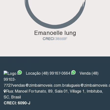
Emanoelle Iung
CRECI
38559F
INSTITUCIONAL
Locação (48) 99167-0664
Venda (48)
99103-
7727
vendas@zimbaimoveis.com.br
alugueis@zimbaimoveis.
Rua: Manoel Fortunato
,
89
,
Sala 01
,
Village 1
,
Imbituba
,
SC
,
Brasil
CRECI: 6090-J