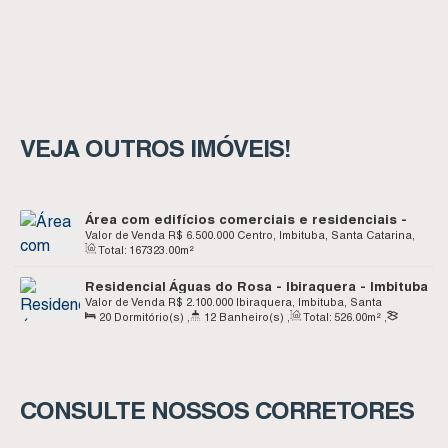
VEJA OUTROS IMÓVEIS!
Área com edifícios comerciais e residenciais -
Centro de Imbituba SC
Valor de Venda
R$
6.500.000
Centro, Imbituba, Santa Catarina,
Total:
167323
.00
m²
Brasil
Residencial Águas do Rosa - Ibiraquera - Imbituba
SC
Valor de Venda
R$
2.100.000
Ibiraquera, Imbituba, Santa
20
Dormitório(s)
,
12
Banheiro(s)
,
Total:
526
.00
m²
,
Catarina, Brasil
Terreno:
795
.00
m²
CONSULTE NOSSOS CORRETORES