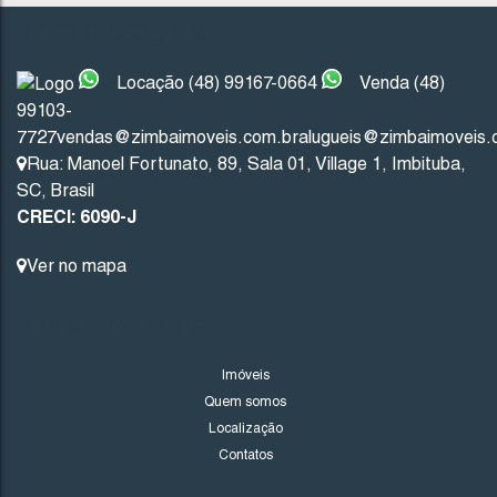
INSTITUCIONAL
Não foi encontrado nenhum Imóvel. Redefina seus critér
Locação (48) 99167-0664
Venda (48)
99103-
7727
vendas@zimbaimoveis.com.br
alugueis@zimbaimoveis.
Rua: Manoel Fortunato
,
89
,
Sala 01
,
Village 1
,
Imbituba
,
SC
,
Brasil
CRECI: 6090-J
Ver no mapa
LINKS DO SITE
Imóveis
Quem somos
Localização
Contatos