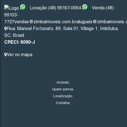
Não foi encontrado nenhum Imóvel. Redefina seus critér
Locação (48) 99167-0664
Venda (48)
99103-
7727
vendas@zimbaimoveis.com.br
alugueis@zimbaimoveis.
Rua: Manoel Fortunato
,
89
,
Sala 01
,
Village 1
,
Imbituba
,
SC
,
Brasil
CRECI: 6090-J
Ver no mapa
LINKS DO SITE
Imóveis
Quem somos
Localização
Contatos