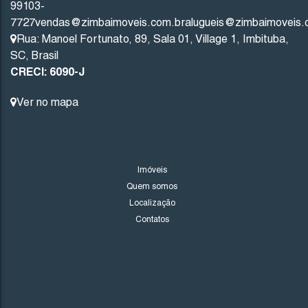
99103-
7727
vendas@zimbaimoveis.com.br
alugueis@zimbaimoveis.
300
.00
m²
12
.00
m
12
.00
m
25
Rua: Manoel Fortunato
,
89
,
Sala 01
,
Village 1
,
Imbituba
,
SC
,
Brasil
25
.00
m
CRECI: 6090-J
Ver no mapa
LINKS DO SITE
Imóveis
Quem somos
Localização
Contatos
NOVIDADES