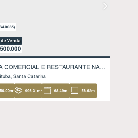
SA0035)
 de Venda
.500.000
SALA COMERCIAL E RESTAURANTE NA PRAIA DO ROSA - IBIRAQUERA - IMBITUBA SC
ituba
Santa Catarina
50
.00
m²
996
.31
m²
68
.49
m
58
.62
m
34
.00
m
34
.00
m