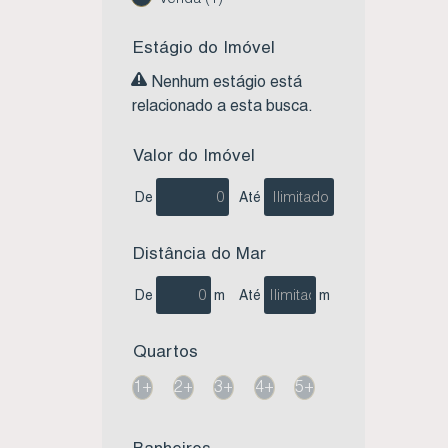
Estágio do Imóvel
Nenhum estágio está
relacionado a esta busca.
Valor do Imóvel
De
Até
Distância do Mar
De
m
Até
m
Quartos
1+
2+
3+
4+
5+
Banheiros