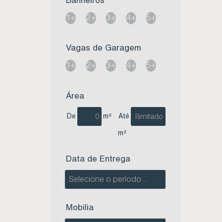
1+
2+
3+
4+
5+
Vagas de Garagem
1+
2+
3+
4+
5+
Área
De
m²
Até
m²
Data de Entrega
Mobilia