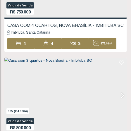
R$
650.000
CASA COM 5 QUARTOS, NOVA BRASÍLIA - IMB
Imbituba
Santa Catarina
5
2
2
494
.98
~ 4
3
166
.00
m²
189
(CA0004)