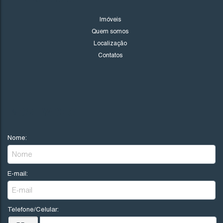
335
(CA0064)
Imóveis
Quem somos
Valor de Venda
Localização
R$
800.000
Contatos
Imbituba
Santa Catarina
NOVIDADES
3
3
2
25
Nome:
1
420
.00
m²
E-mail:
Telefone/Celular: