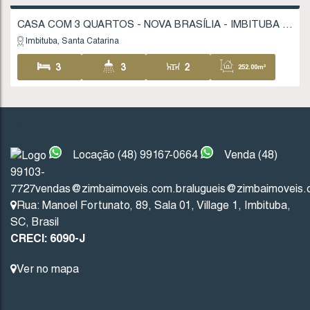
Valor de Venda
R$
750.000
CASA COM 4 QUARTOS, NOVA BRASÍLIA - IMB
Imbituba
Santa Catarina
INSTITUCIONAL
4
4
3
47
Locação (48) 99167-0664
Venda (48)
99103-
7727
vendas@zimbaimoveis.com.br
alugueis@zimbaimoveis.
Rua: Manoel Fortunato
,
89
,
Sala 01
,
Village 1
,
Imbituba
,
SC
,
Brasil
CRECI: 6090-J
Ver no mapa
LINKS DO SITE