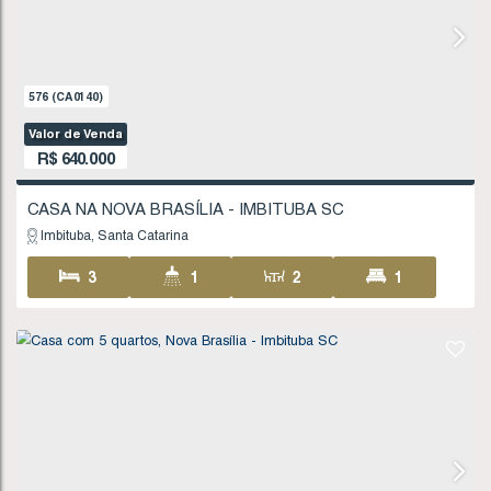
2
1
1
49
1
160
.00
m²
576
(CA0140)
Valor de Venda
R$
640.000