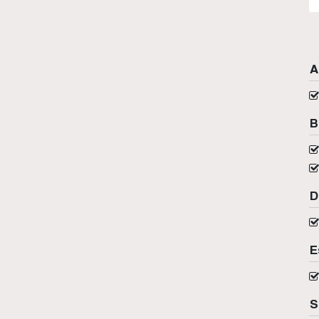
A
B
D
E
S