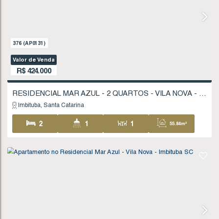
1
1
1
32
.19
~ 4
FINANCIÁVEL
376
(AP0131)
Valor de Venda
R$
424.000