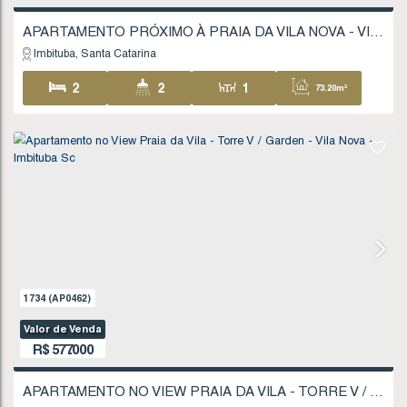
Valor de Venda
R$
450.000
Imbituba
Santa Catarina
2
1
1
65
1