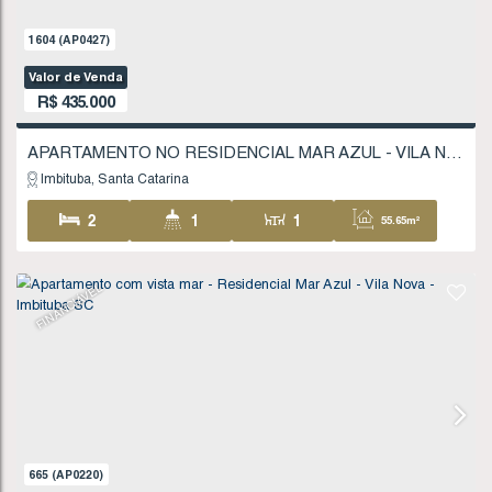
Imbituba
Santa Catarina
2
1
1
55
77
.81
m²
1604
(AP0427)
Valor de Venda