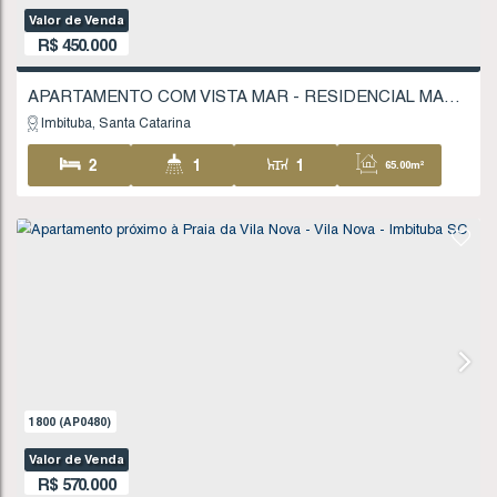
R$
435.000
Imbituba
Santa Catarina
2
1
1
55
1
67
.65
m²
FINANCIÁVEL
665
(AP0220)