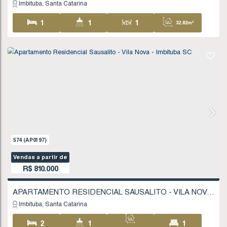
1800
(AP0480)
Valor de Venda
R$
570.000
Imbituba
Santa Catarina
2
2
1
73
1
1