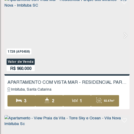
574
(AP0197)
Vendas a partir de
R$
810.000
Imbituba
Santa Catarina
2
1
83
.00
~ 85
.00
m²
1 ~ 2