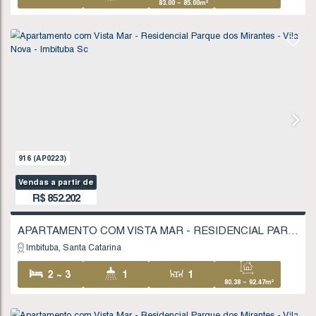
1734
(AP0462)
Valor de Venda
R$
577.000
Imbituba
Santa Catarina
1
1
1
32
1