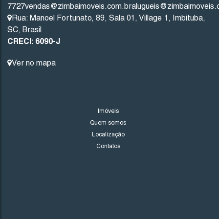
7727
vendas@zimbaimoveis.com.br
alugueis@zimbaimoveis.
Rua: Manoel Fortunato
,
89
,
Sala 01
,
Village 1
,
Imbituba
,
SC
,
Brasil
CRECI: 6090-J
Ver no mapa
LINKS DO SITE
1728
(AP0458)
Imóveis
Quem somos
Valor de Venda
Localização
R$
960.000
Contatos
Imbituba
Santa Catarina
NOVIDADES
3
2
1
92