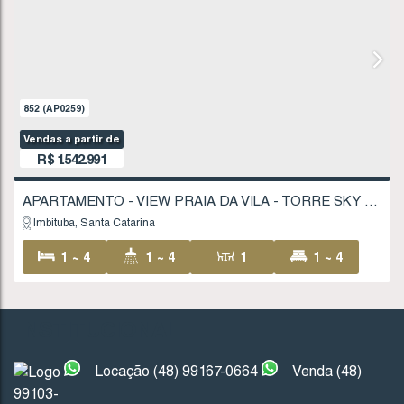
916
(AP0223)
Vendas a partir de
R$
852.202
Imbituba
Santa Catarina
INSTITUCIONAL
2 ~ 3
1
1
80
.38
~ 9
Locação (48) 99167-0664
Venda (48)
1
1 ~ 2
99103-
88
.88
~ 100
.97
m²