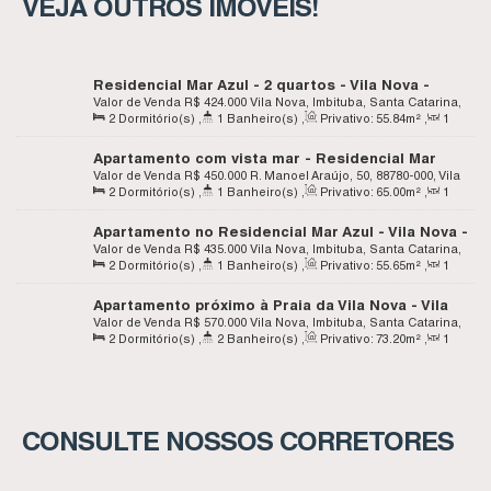
VEJA OUTROS IMÓVEIS!
Residencial Mar Azul - 2 quartos - Vila Nova -
Imbituba SC
Valor de Venda
R$
424.000
Vila Nova, Imbituba, Santa Catarina,
2
Dormitório(s)
,
1
Banheiro(s)
,
Privativo:
55
.84
m²
,
1
Brasil
Sala(s)
,
Total:
77
.81
m²
Apartamento com vista mar - Residencial Mar
Azul - Vila Nova - Imbituba SC
Valor de Venda
R$
450.000
R. Manoel Araújo, 50, 88780-000, Vila
2
Dormitório(s)
,
1
Banheiro(s)
,
Privativo:
65
.00
m²
,
1
Nova, Imbituba, Santa Catarina, Brasil
Sala(s)
,
1
Vaga(s)
Apartamento no Residencial Mar Azul - Vila Nova -
Imbituba SC
Valor de Venda
R$
435.000
Vila Nova, Imbituba, Santa Catarina,
2
Dormitório(s)
,
1
Banheiro(s)
,
Privativo:
55
.65
m²
,
1
Brasil
Sala(s)
,
Total:
67
.65
m²
,
1
Vaga(s)
Apartamento próximo à Praia da Vila Nova - Vila
Nova - Imbituba SC
Valor de Venda
R$
570.000
Vila Nova, Imbituba, Santa Catarina,
2
Dormitório(s)
,
2
Banheiro(s)
,
Privativo:
73
.20
m²
,
1
Brasil
Sala(s)
,
1
Suíte(s)
,
1
Vaga(s)
CONSULTE NOSSOS CORRETORES