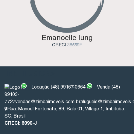
Emanoelle Iung
CRECI
38559F
INSTITUCIONAL
Locação (48) 99167-0664
Venda (48)
99103-
7727
vendas@zimbaimoveis.com.br
alugueis@zimbaimoveis.
Rua: Manoel Fortunato
,
89
,
Sala 01
,
Village 1
,
Imbituba
,
SC
,
Brasil
CRECI: 6090-J