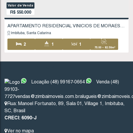
R$
485.000
Imbituba
Santa Catarina
2
2
1
66
1
1
FINANCIÁVEL
INSTITUCIONAL
Locação (48) 99167-0664
Venda (48)
99103-
7727
vendas@zimbaimoveis.com.br
alugueis@zimbaimoveis.
Rua: Manoel Fortunato
,
89
,
Sala 01
,
Village 1
,
Imbituba
,
SC
,
Brasil
CRECI: 6090-J
651
(AP0217)
Ver no mapa