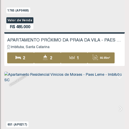
Imbituba
Santa Catarina
1
1
1
42
1
49
.76
m²
FINANCIÁVEL
1765
(AP0468)
Valor de Venda