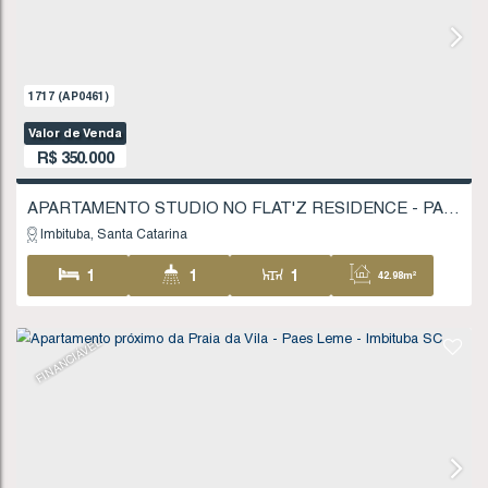
1 ~ 2
1
1
34
1
FINANCIÁVEL
1717
(AP0461)
Valor de Venda
R$
350.000