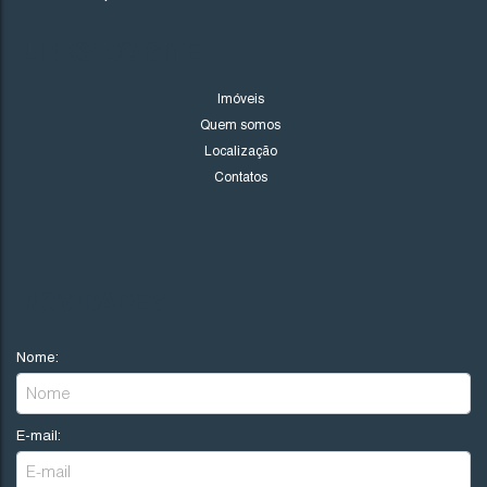
Valor de Venda
LINKS DO SITE
R$
550.000
Imóveis
Quem somos
Imbituba
Santa Catarina
Localização
Contatos
2
1
1
70
.00
~ 8
1
NOVIDADES
Nome:
E-mail: