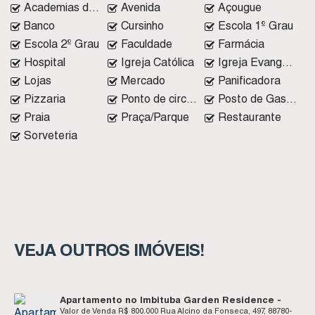
Academias de ginástica
Avenida
Açougue
Banco
Cursinho
Escola 1º Grau
Escola 2º Grau
Faculdade
Farmácia
Hospital
Igreja Católica
Igreja Evangélica
Lojas
Mercado
Panificadora
Pizzaria
Ponto de circular
Posto de Gasolina
Praia
Praça/Parque
Restaurante
Sorveteria
VEJA OUTROS IMÓVEIS!
Apartamento no Imbituba Garden Residence -
Centro - Imbituba SC
Valor de Venda
R$
800.000
Rua Alcino da Fonseca, 497, 88780-