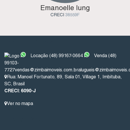
Emanoelle Iung
CRECI
38559F
INSTITUCIONAL
Locação (48) 99167-0664
Venda (48)
99103-
7727
vendas@zimbaimoveis.com.br
alugueis@zimbaimoveis.
Rua: Manoel Fortunato
,
89
,
Sala 01
,
Village 1
,
Imbituba
,
SC
,
Brasil
CRECI: 6090-J
Ver no mapa
LINKS DO SITE