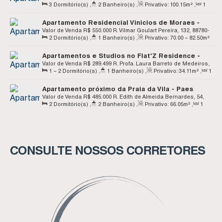
3
Dormitório(s)
,
2
Banheiro(s)
,
Privativo:
100
.15
m²
,
1
000, Centro, Imbituba, Santa Catarina, Brasil
Sala(s)
,
1
Suíte(s)
Apartamento Residencial Vinicios de Moraes -
Paes Leme - Imbituba SC
Valor de Venda
R$
550.000
R. Vilmar Goulart Pereira, 132, 88780-
2
Dormitório(s)
,
1
Banheiro(s)
,
Privativo:
70
.00
~ 82
.50
m²
000, Paes Leme, Imbituba, Santa Catarina, Brasil
,
1
Sala(s)
,
1
Vaga(s)
Apartamentos e Studios no Flat'Z Residence -
Paes Leme - Imbituba Sc
Valor de Venda
R$
289.499
R. Profa. Laura Barreto de Medeiros,
1 ~ 2
Dormitório(s)
,
1
Banheiro(s)
,
Privativo:
34
.11
m²
,
1
285, 88780-000, Paes Leme, Imbituba, Santa Catarina, Brasil
Sala(s)
,
1
Vaga(s)
Apartamento próximo da Praia da Vila - Paes
Leme - Imbituba SC
Valor de Venda
R$
485.000
R. Edith de Almeida Bernardes, 54,
2
Dormitório(s)
,
2
Banheiro(s)
,
Privativo:
66
.05
m²
,
1
88780-000, Paes Leme, Imbituba, Santa Catarina, Brasil
Sala(s)
,
1
Suíte(s)
,
1
Vaga(s)
CONSULTE NOSSOS CORRETORES