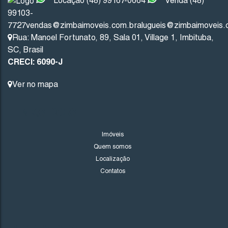
Locação (48) 99167-0664
Venda (48)
R$
1.500.000
99103-
7727
vendas@zimbaimoveis.com.br
alugueis@zimbaimoveis.
Rua: Manoel Fortunato
,
89
,
Sala 01
,
Village 1
,
Imbituba
,
SC
,
Brasil
Garopaba
Santa Catarina
CRECI: 6090-J
2
3
1
Ver no mapa
97
.15
~ 1
2
1
143
.15
~ 182
.85
m²
LINKS DO SITE
FINANCIÁVEL
Imóveis
Quem somos
Localização
Contatos
1530
(AP0415)