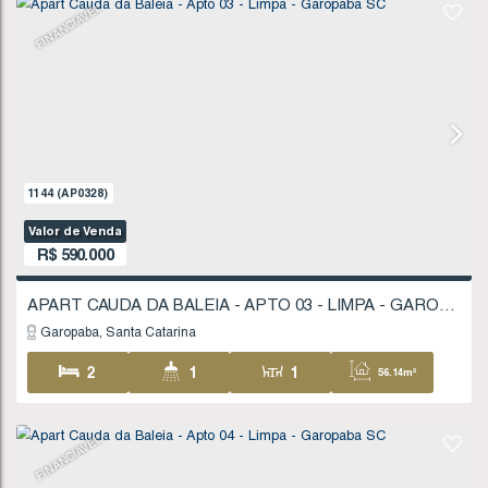
1616
(AP0430)
Valor de Venda
R$
590.000
Garopaba
Santa Catarina
2
2
1
79
1
2
118
.04
m²
FINANCIÁVEL