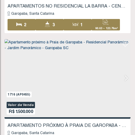
1
2
FINANCIÁVEL
1731
(AP0460)
Valor de Venda
R$
1.125.000
Garopaba
Santa Catarina