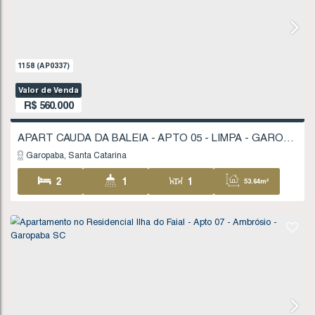
FINANCIÁVEL
1158
(AP0337)
Valor de Venda
R$
560.000
Garopaba
Santa Catarina
2
1
1
53