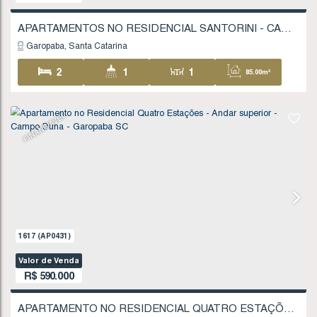
Garopaba
Santa Catarina
2
2
1
84
1
1
111
.35
m²
FINANCIÁVEL
1560
(AP0418)
Valor de Venda
R$
580.000