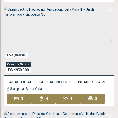
Garopaba
Santa Catarina
3
2
1
138
.00
~ 1
1
1
FINANCIÁVEL
1528
(AP0414)
Valor de Venda
R$
1.390.000