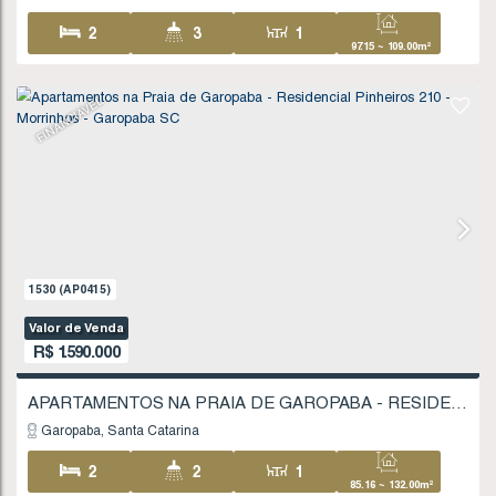
2
3
1
13
2
1
1719
(AP0456)
Vendas a partir de
R$
1.300.000