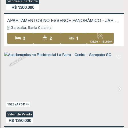
FINANCIÁVEL
1657
(AP0437)
Valor de Venda
R$
890.000
Garopaba
Santa Catarina
2
2
1
75