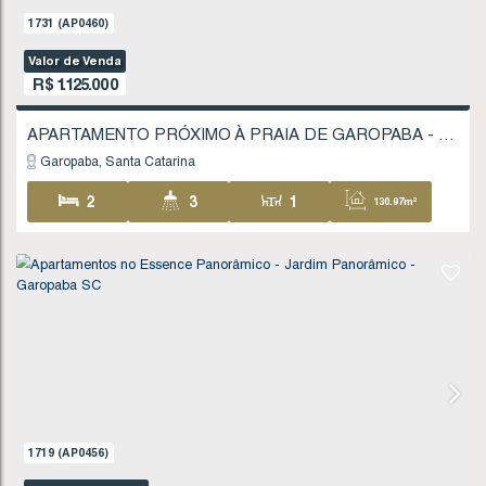
1145
(AP0329)
Valor de Venda
R$
645.000
Garopaba
Santa Catarina
2
1
1
58
1