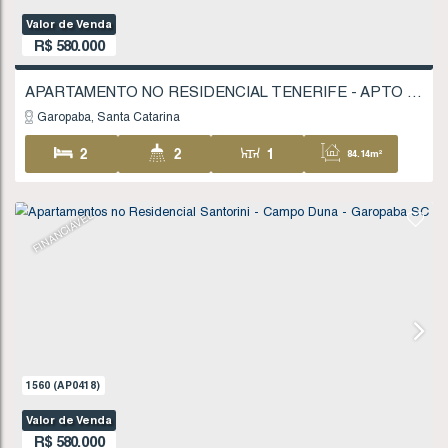
2
1
1
69
1
1579
(AP0422)
Valor de Venda
R$
580.000