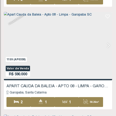
Valor de Venda
R$
590.000
Garopaba
Santa Catarina
2
2
1
79
1
2
92
.44
m²
FINANCIÁVEL