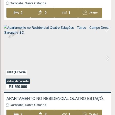
Garopaba
Santa Catarina
2
1
1
85
1
1
FINANCIÁVEL
1617
(AP0431)