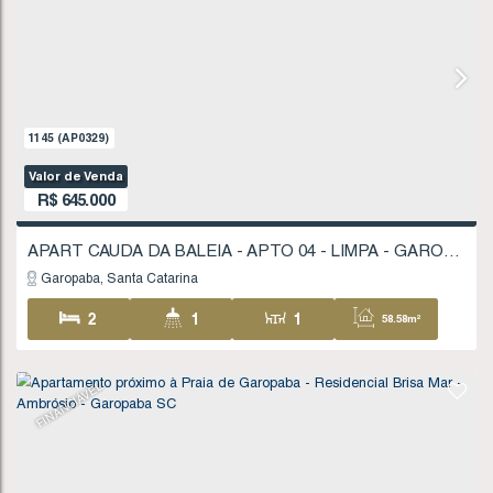
1159
(AP0338)
Valor de Venda
R$
590.000
Garopaba
Santa Catarina
2
1
1
58
1
FINANCIÁVEL