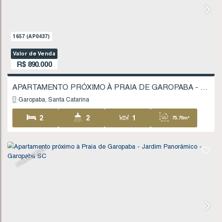
1144
(AP0328)
Valor de Venda
R$
590.000
Garopaba
Santa Catarina
2
1
1
56
1
FINANCIÁVEL